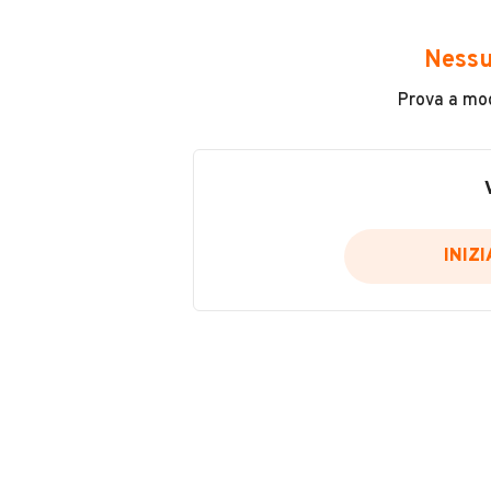
Avrai accesso a tutte le informazio
e sicuro, come:
Nessu
Incidenti in cui è stato coinvolto
Prova a modi
L'ultima lettura del contachilo
Data e luogo di immatricolazio
Data e luogo delle revisioni ef
Importazioni
INIZ
Inserisci il numero di targa per verif
Per saperne di più su CARFAX visit
VERIFIC