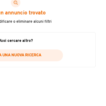
ni di cui necessiti per scegliere in modo trasparente
n annuncio trovato
 il veicolo
ficare o eliminare alcuni filtri
metri
ne
fettuate
Vuoi cercare altro?
IA UNA NUOVA RICERCA
icare la disponibilità del report.
a
il sito web
A DISPONIBILITÀ REPORT