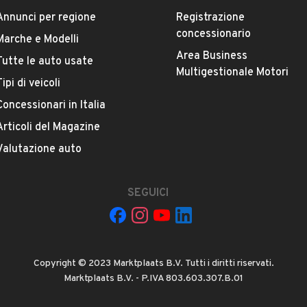
Versione
Annunci per regione
Registrazione
X2 sDrive18d Msport-X
concessionario
Marche e Modelli
Area Business
Chilometri
Tutte le auto usate
Multigestionale Motori
179.500
Tipi di veicoli
Concessionari in Italia
Potenza
VEDI TUTTI
Articoli del Magazine
110 kW (149 CV)
Valutazione auto
Numero di porte
4 o 5 porte
SEGUICI
L
Cilindrata
1995 cm³
Copyright © 2023 Marktplaats B.V. Tutti i diritti riservati.
Marktplaats B.V. - P.IVA 803.603.307.B.01
 Rende, Cosenza