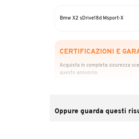
Bmw X2 sDrive18d Msport-X
CERTIFICAZIONI E GAR
Acquista in completa sicurezza scegl
questo annuncio.
STORIA DEL VEIC
Richiedi da 39,99
Sponsorizzato
Oppure guarda questi risu
Attraverso il report CARFAX potrai 
utilizzando il numero di targa.