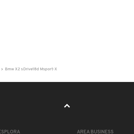
 nelle foto del veicolo o contatta
GU
per riceverlo.
Bmw X2 sDrive18d Msport-X
ESTETICA E CONDIZIONI
ACCESSORI
Marca
BMW
ESPLORA
AREA BUSINESS