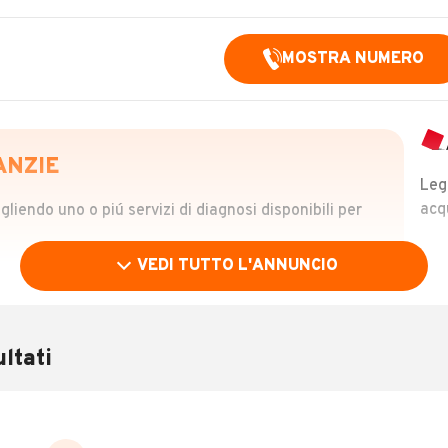
MOSTRA NUMERO
ANZIE
Leg
acq
iendo uno o piú servizi di diagnosi disponibili per
VEDI TUTTO L'ANNUNCIO
OLO
 €
ltati
verificare la storia del veicolo semplicemente