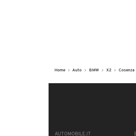
Non hai il numero di targa? Cercalo
il venditore al telefono
o
via e-mail
DESCRIZIONE
MANUTENZIONE EFFETTUATA
Home
Auto
BMW
X2
Cosenza
INFORMAZIONI VEICOLO
DATI BASE
CONSUMI
Tipologia
USATO
AUTOMOBILE.IT