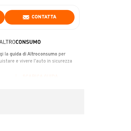
CONTATTA
gi la
guida di Altroconsumo
per
uistare e vivere l’auto in sicurezza
SCARICA GUIDA