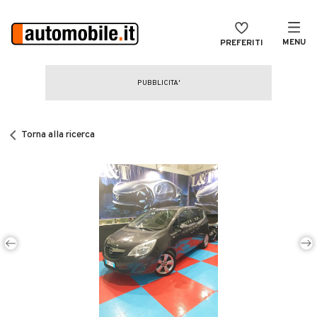
MENU
PREFERITI
CERCA
VENDI
Auto
MAGAZINE
Auto usate
Torna alla ricerca
ACCEDI
Auto Km 0
Auto Nuove
Noleggio a lungo termine
Auto d'epoca
Moto
Camper