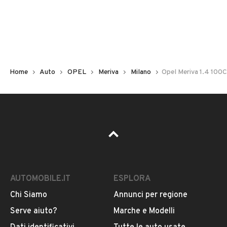
Non hai il numero di targa? Cercalo nelle foto del veicolo
o contatta
il venditore al telefono
o
via e-mail
per
riceverlo.
Home
Auto
OPEL
Meriva
Milano
Opel Meriva 1.4 100C
AUTOMOBILE.IT
ESPLORA
Chi Siamo
Annunci per regione
Pubblicità
Serve aiuto?
Marche e Modelli