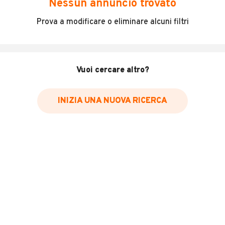
Nessun annuncio trovato
Incidenti in cui è stato coinvolto il veicolo
Prova a modificare o eliminare alcuni filtri
L'ultima lettura del contachilometri
Data e luogo di immatricolazione
Data e luogo delle revisioni effettuate
Vuoi cercare altro?
Importazioni
INIZIA UNA NUOVA RICERCA
Inserisci il numero di targa per verificare la disponibilità
del report.
Per saperne di più su CARFAX visita
il sito web
VERIFICA DISPONIBILITÀ REPORT