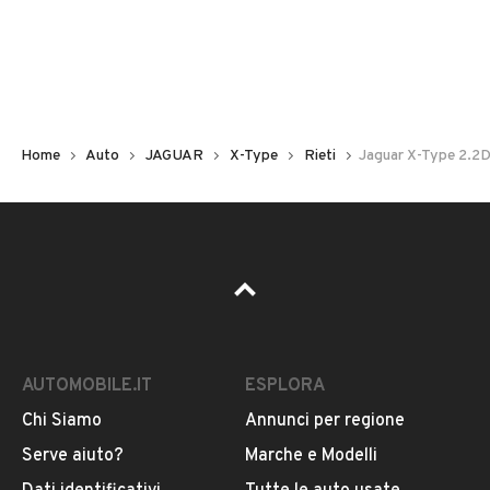
Non hai il numero di targa? Cercalo nelle foto del veicolo
o contatta
il venditore al telefono
o
via e-mail
per
riceverlo.
Home
Auto
JAGUAR
X-Type
Rieti
Jaguar X-Type 2.2D
AUTOMOBILE.IT
ESPLORA
Chi Siamo
Annunci per regione
Pubblicità
Serve aiuto?
Marche e Modelli