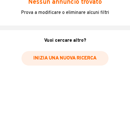
Nessun annuncio trovato
Incidenti in cui è stato coinvolto il veicolo
Prova a modificare o eliminare alcuni filtri
L'ultima lettura del contachilometri
Data e luogo di immatricolazione
Data e luogo delle revisioni effettuate
Vuoi cercare altro?
Importazioni
INIZIA UNA NUOVA RICERCA
Inserisci il numero di targa per verificare la disponibilità
del report.
Per saperne di più su CARFAX visita
il sito web
VERIFICA DISPONIBILITÀ REPORT