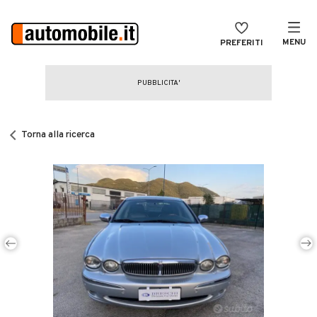
MENU
PREFERITI
CERCA
VENDI
Auto
MAGAZINE
Auto usate
Torna alla ricerca
ACCEDI
Auto Km 0
Auto Nuove
Noleggio a lungo termine
Auto d'epoca
Moto
Camper