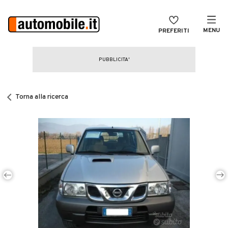
MENU
PREFERITI
CERCA
VENDI
Auto
MAGAZINE
Auto usate
Torna alla ricerca
ACCEDI
Auto Km 0
Auto Nuove
Noleggio a lungo termine
Auto d'epoca
Moto
Camper