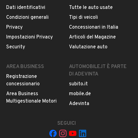
Dati identificativi
Tutte le auto usate
Condizioni generali
Tipi di veicoli
DESCRIZIONE
Privacy
Concessionari in Italia
Affidabile fuoristrada adatto per molteplici usi! Modifica
Impostazioni Privacy
Articoli del Magazine
dei mozzi liberi sull’asse anteriore. Immatricolato N1
Security
Valutazione auto
"autocarro" 5 posti. Carrozzeria con segni di parcheggio.
Soluzione finanziaria personalizzata.
AREA BUSINESS
AUTOMOBILE.IT È PARTE
N.B. Marciante, con pompa gasolio da verificare per
DI ADEVINTA
Registrazione
lunga inattività.
concessionario
subito.it
Area Business
mobile.de
Multigestionale Motori
LEGGI TUTTO
Adevinta
BRESCHI DIVISIONE CAR OUTLET
SEGUICI
INFORMAZIONI VEICOLO