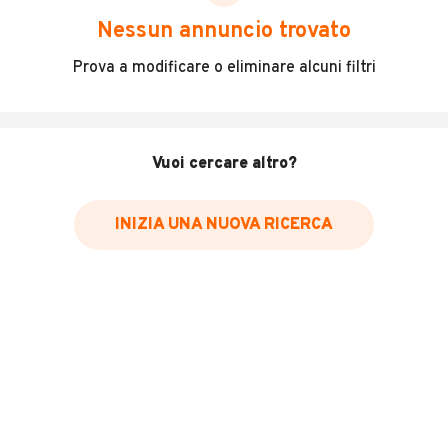
scegliere in modo trasparente e sicuro, come:
Nessun annuncio trovato
Incidenti in cui è stato coinvolto il veicolo
Prova a modificare o eliminare alcuni filtri
L'ultima lettura del contachilometri
Data e luogo di immatricolazione
Data e luogo delle revisioni effettuate
Vuoi cercare altro?
Importazioni
INIZIA UNA NUOVA RICERCA
Inserisci il numero di targa per verificare la disponibilità
del report.
Per saperne di più su CARFAX visita
il sito web
VERIFICA DISPONIBILITÀ REPORT