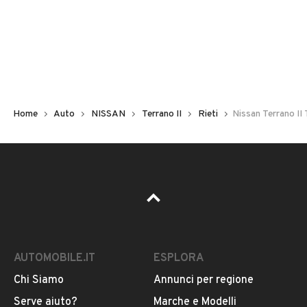
Non hai il numero di targa? Cercalo nelle foto del veicolo
o contatta
il venditore al telefono
o
via e-mail
per
riceverlo.
Home
Auto
NISSAN
Terrano II
Rieti
Nissan Terrano II
AUTOMOBILE.IT
ESPLORA
Chi Siamo
Annunci per regione
Pubblicità
Serve aiuto?
Marche e Modelli