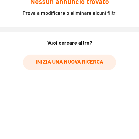
Nessun annuncio trovato
Incidenti in cui è stato coinvolto il veicolo
Prova a modificare o eliminare alcuni filtri
L'ultima lettura del contachilometri
Data e luogo di immatricolazione
Data e luogo delle revisioni effettuate
Vuoi cercare altro?
Importazioni
INIZIA UNA NUOVA RICERCA
Inserisci il numero di targa per verificare la disponibilità
del report.
Per saperne di più su CARFAX visita
il sito web
VERIFICA DISPONIBILITÀ REPORT