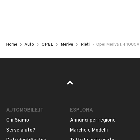
Non hai il numero di targa? Cercalo nelle foto del veicolo
o contatta
il venditore al telefono
o
via e-mail
per
riceverlo.
Home
Auto
OPEL
Meriva
Rieti
Opel Meriva 1.4 100CV 
AUTOMOBILE.IT
ESPLORA
Chi Siamo
Annunci per regione
Pubblicità
Serve aiuto?
Marche e Modelli