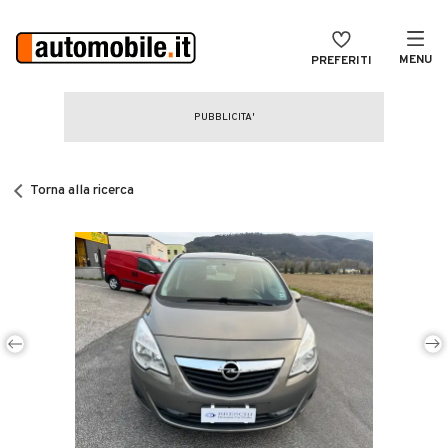
MENU
PREFERITI
CERCA
VENDI
Auto
MAGAZINE
Auto usate
Torna alla ricerca
ACCEDI
Auto Km 0
Auto Nuove
Noleggio a lungo termine
Auto d'epoca
Moto
Camper