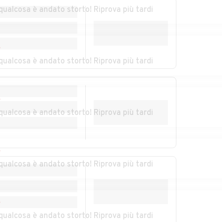
qualcosa è andato storto! Riprova più tardi
na
Auto usate
Auto usate Incisa
Grazzano Badoglio
Scapaccino
Auto usate
Auto usate Maretto
r
Maranzana
qualcosa è andato storto! Riprova più tardi
Auto usate
Auto usate
Mombaruzzo
Mombercelli
r
qualcosa è andato storto! Riprova più tardi
Auto usate
Auto usate
mida
Moncalvo
Moncucco Torinese
Auto usate Montafia
Auto usate
r
Montaldo Scarampi
qualcosa è andato storto! Riprova più tardi
Auto usate
Auto usate
Asti
Montemagno
Montiglio
Monferrato
r
qualcosa è andato storto! Riprova più tardi
za
Auto usate Olmo
Auto usate