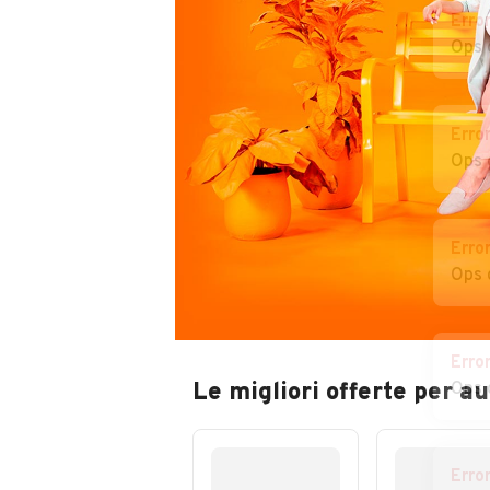
Erro
Ops 
Erro
Ops 
Erro
Ops 
Erro
Le migliori offerte per 
Ops 
Erro