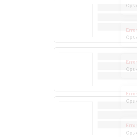
Ops 
Auto usate Frinco
Auto usate Gra
Auto usate Isola
Auto usate
Erro
d'Asti
Loazzolo
Ops 
Auto usate Moasca
Auto usate
Mombaldone
Erro
Ops 
Auto usate Monale
Auto usate
Monastero Bor
Auto usate
Auto usate
Erro
Mongardino
Montabone
Ops 
Auto usate
Auto usate
Montechiaro d'Asti
Montegrosso d'
Erro
Ops 
Auto usate
Auto usate Niz