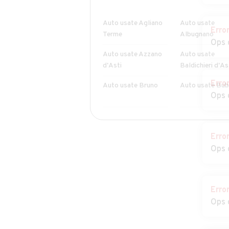
Auto usate Agliano
Auto usate
Erro
Terme
Albugnano
Ops 
Auto usate Azzano
Auto usate
d'Asti
Baldichieri d'As
Erro
Auto usate Bruno
Auto usate Bub
Ops 
Auto usate Calliano
Auto usate Cal
Erro
Ops 
Auto usate
Auto usate Capr
Cantarana
Auto usate
Auto usate
Erro
Castagnole
Castagnole del
Ops 
Monferrato
Lanze