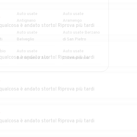
Auto usate
Auto usate
r
Antignano
Aramengo
qualcosa è andato storto! Riprova più tardi
Auto usate
Auto usate Berzano
ti
Belveglio
di San Pietro
r
bio
Auto usate
Auto usate
qualcosa è andato storto! Riprova più tardi
Buttigliera d'Asti
Calamandrana
osso
Auto usate
Auto usate Canelli
Camerano Casasco
r
qualcosa è andato storto! Riprova più tardi
iglio
Auto usate Casorzo
Auto usate
Cassinasco
Auto usate Castel
Auto usate Castel
r
le
Boglione
Rocchero
qualcosa è andato storto! Riprova più tardi