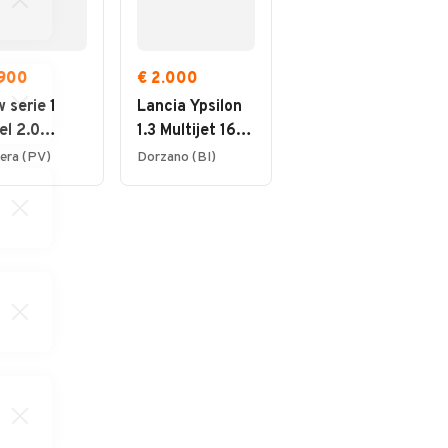
.900
€ 2.000
€ 3.900
 serie 1
Lancia Ypsilon
Volkswagen
el 2.0
1.3 Multijet 16V
Polo 1.4 5 porte
ndrata anno
Platino
Comfortline
era (PV)
Dorzano (BI)
Casale Monferrato (AL)
3