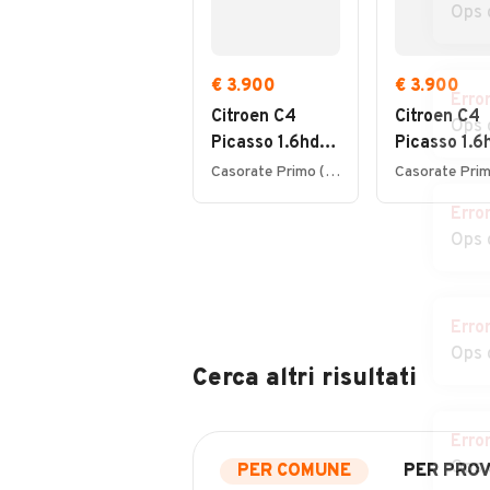
Ops 
€ 3.900
€ 3.900
Erro
Citroen C4
Citroen C4
Ops 
Picasso 1.6hdi
Picasso 1.6
7posti 2012
7posti 2012
Casorate Primo (PV)
Erro
Ops 
Erro
Ops 
Cerca altri risultati
Erro
Ops 
PER COMUNE
PER PROV