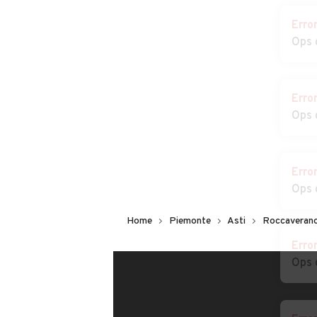
Auto usate Tonco
Auto usate Ton
Erro
Ops 
Auto usate Vesime
Auto usate Vial
Auto usate Villa San
Auto usate
Erro
Secondo
Villafranca d'As
Ops 
Erro
Ops 
Home
Piemonte
Asti
Roccaveran
Erro
Ops 