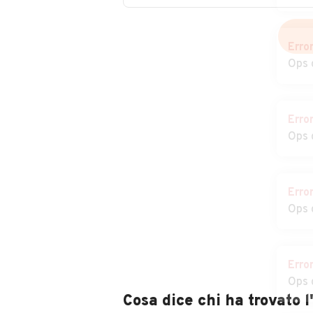
Moransengo
Monferrato
Erro
Auto usate Penango
Auto usate Pie
Ops 
Auto usate
Auto usate Qua
Erro
Portacomaro
Ops 
Auto usate Roatto
Auto usate Rob
Erro
Auto usate
Auto usate San
Ops 
Rocchetta Tanaro
Damiano d'Asti
Auto usate San
Auto usate San
Marzano Oliveto
Paolo Solbrito
Erro
Ops 
Auto usate Sessame
Auto usate Set
Cosa dice chi ha trovato 