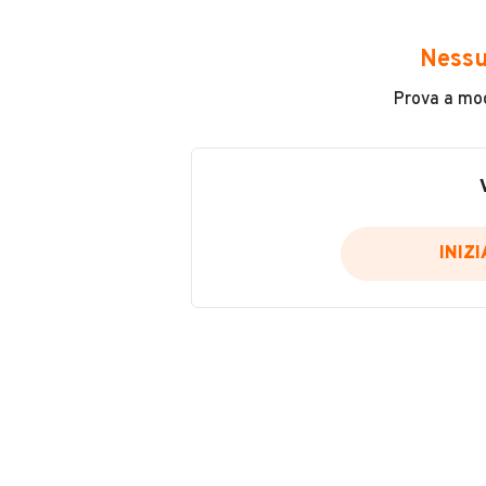
Avrai accesso a tutte le informazio
e sicuro, come:
Nessu
Incidenti in cui è stato coinvolto
Prova a modi
L'ultima lettura del contachilo
Data e luogo di immatricolazio
Data e luogo delle revisioni ef
Importazioni
INIZ
Inserisci il numero di targa per verif
Per saperne di più su CARFAX visit
VERIFIC