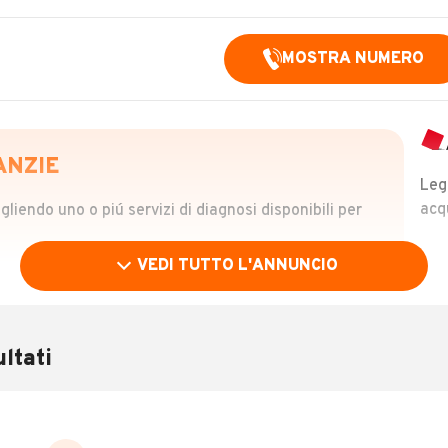
MOSTRA NUMERO
ANZIE
Leg
acq
iendo uno o piú servizi di diagnosi disponibili per
VEDI TUTTO L'ANNUNCIO
OLO
 €
ltati
verificare la storia del veicolo semplicemente