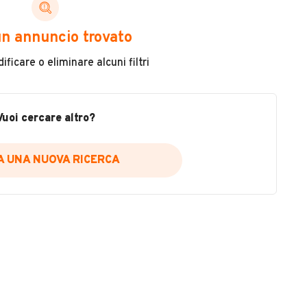
ni di cui necessiti per scegliere in modo trasparente
n annuncio trovato
 il veicolo
ficare o eliminare alcuni filtri
metri
ne
fettuate
Vuoi cercare altro?
IA UNA NUOVA RICERCA
icare la disponibilità del report.
a
il sito web
A DISPONIBILITÀ REPORT