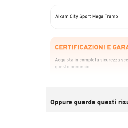
Aixam City Sport Mega Tramp
CERTIFICAZIONI E GAR
Acquista in completa sicurezza scegl
questo annuncio.
STORIA DEL VEIC
Richiedi da 39,99
Sponsorizzato
Oppure guarda questi risu
Attraverso il report CARFAX potrai 
utilizzando il numero di targa.