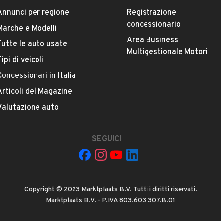
Annunci per regione
Registrazione
Marca
concessionario
Marche e Modelli
AIXAM
Area Business
Tutte le auto usate
Multigestionale Motori
Tipi di veicoli
Versione
City Sport
Concessionari in Italia
Articoli del Magazine
Chilometri
Valutazione auto
25.000
SEGUICI
Potenza
VEDI TUTTI
4 kW (5 CV)
Numero di porte
Copyright © 2023 Marktplaats B.V. Tutti i diritti riservati.
2 o 3 porte
Marktplaats B.V. - P.IVA 803.603.307.B.01