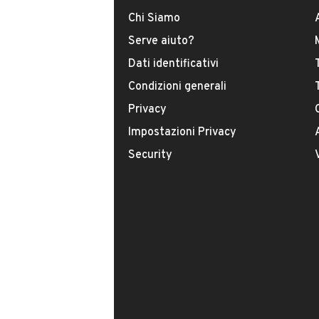
Chi Siamo
Tipologia
Serve aiuto?
USATO
Dati identificativi
Condizioni generali
Modello
City
Privacy
Impostazioni Privacy
Carburante
Security
Diesel
Immatricolazione
Aprile 2009
Cambio
VENDITORE
Cambio automatico
TRAMP MICROCAR SRL