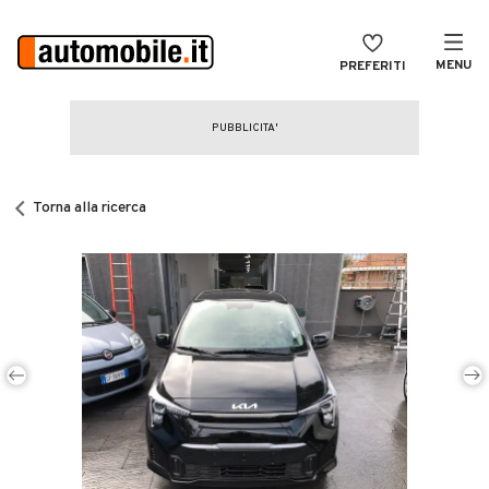
MENU
PREFERITI
CERCA
VENDI
Auto
MAGAZINE
Auto usate
Torna alla ricerca
ACCEDI
Auto Km 0
Auto Nuove
Noleggio a lungo termine
Auto d'epoca
Moto
Camper