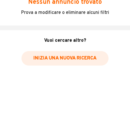
Nessun annuncio trovato
VETTURA ITALIANA, KM 0, IMMATRICOLATA AD 10/2025,
Prova a modificare o eliminare alcuni filtri
GARANZIA ORIGINALE KIA FINO AD 10/2032, IN PRONTA
CONSEGNA, POSSIBILITA’ DI FINANZIAMENTO TOTALE
PREZZO SENZA VINCOLI FINANZIARI
PER UN MIGLIOR SERVIZIO TELEFONARE PER UN
Vuoi cercare altro?
APPUNTAMENTO
INIZIA UNA NUOVA RICERCA
INFORMAZIONI VEICOLO
DATI BASE
CONSUMI
ESTETICA E CONDIZ
Tipologia
KM 0
Marca
KIA