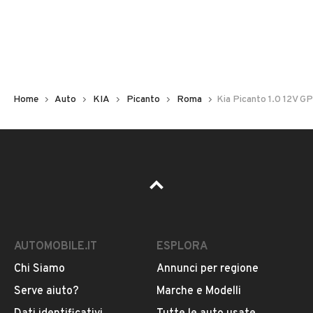
Modello
Picanto
Versione
Home
Auto
KIA
Picanto
Roma
Kia Picanto 1.0 12V G
Picanto 1.0 12V GPL 5p. Urban
Carburante
VEDI TUTTI
GPL
Chilometri
VENDITORE
1
AUTOMOBILE.IT
ESPLORA
Autoshop Roma
Immatricolazione
Chi Siamo
Annunci per regione
Iscritto da 1 anno
Ottobre 2025
Serve aiuto?
Marche e Modelli