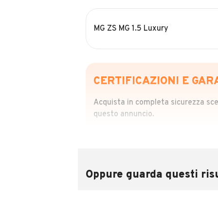
MG ZS MG 1.5 Luxury
CERTIFICAZIONI E GAR
Acquista in completa sicurezza scegl
questo annuncio.
STORIA DEL VEIC
Richiedi da 39,99
Sponsorizzato
Oppure guarda questi risu
Attraverso il report CARFAX potrai 
utilizzando il numero di targa.