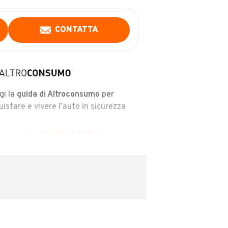
CONTATTA
gi la
guida di Altroconsumo
per
uistare e vivere l’auto in sicurezza
SCARICA GUIDA