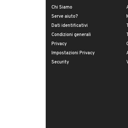
Arezzo.
Chi Siamo
INFORMAZIONI VEICOLO
Serve aiuto?
ambrosispa.it
Dati identificativi
DATI BASE
CONSUMI
Condizioni generali
Privacy
Tipologia
USATO
Impostazioni Privacy
Security
Modello
ZS
Carburante
Benzina
Immatricolazione
Maggio 2024