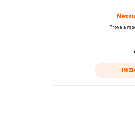
Avrai accesso a tutte le informazio
e sicuro, come:
Nessu
Incidenti in cui è stato coinvolto
Prova a modi
L'ultima lettura del contachilo
Data e luogo di immatricolazio
Data e luogo delle revisioni ef
Importazioni
INIZ
Inserisci il numero di targa per verif
Per saperne di più su CARFAX visit
VERIFIC