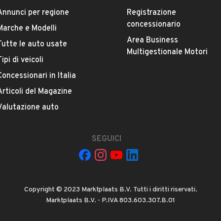
Annunci per regione
Registrazione
concessionario
Marche e Modelli
Area Business
Tutte le auto usate
ESTETICA E CONDIZIONI
ACCESSORI
Multigestionale Motori
Tipi di veicoli
Concessionari in Italia
Marca
MG
Articoli del Magazine
Valutazione auto
Versione
-
SEGUICI
Chilometri
22.011
Copyright © 2023 Marktplaats B.V. Tutti i diritti riservati.
Potenza
Marktplaats B.V. - P.IVA 803.603.307.B.01
VEDI TUTTI
78 kW (106 CV)