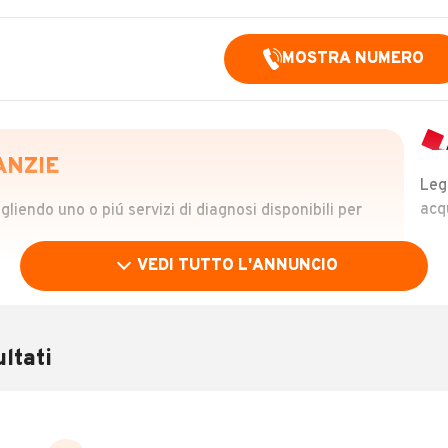
MOSTRA NUMERO
ANZIE
Leg
acq
iendo uno o piú servizi di diagnosi disponibili per
VEDI TUTTO L'ANNUNCIO
OLO
 €
ltati
verificare la storia del veicolo semplicemente