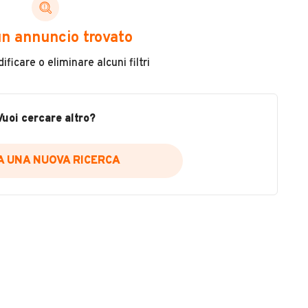
ni di cui necessiti per scegliere in modo trasparente
n annuncio trovato
 il veicolo
ficare o eliminare alcuni filtri
metri
ne
fettuate
Vuoi cercare altro?
IA UNA NUOVA RICERCA
icare la disponibilità del report.
a
il sito web
A DISPONIBILITÀ REPORT