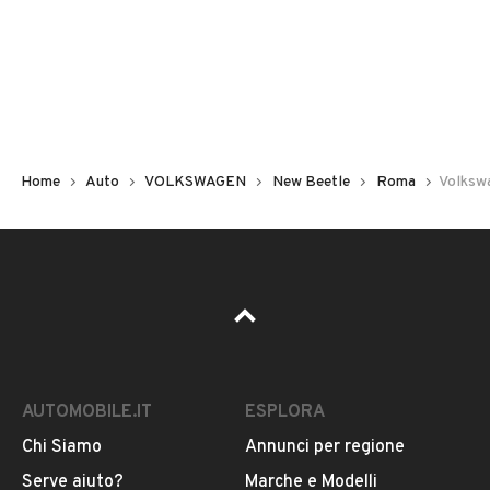
Non hai il numero di targa? Cercalo nelle foto del veicolo
o contatta
il venditore al telefono
o
via e-mail
per
riceverlo.
Home
Auto
VOLKSWAGEN
New Beetle
Roma
Volksw
AUTOMOBILE.IT
ESPLORA
Chi Siamo
Annunci per regione
Pubblicità
Serve aiuto?
Marche e Modelli