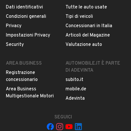
Dati identificativi
Tutte le auto usate
Condizioni generali
Tipi di veicoli
DESCRIZIONE
Privacy
Concessionari in Italia
Impostazioni Privacy
Articoli del Magazine
ABS
Security
Valutazione auto
Airbag laterali
Chiusura centralizzata
Pretensionatore cinture
AREA BUSINESS
AUTOMOBILE.IT È PARTE
Airbag guida
DI ADEVINTA
Registrazione
Airbag passeggero
concessionario
subito.it
Controllo elettronico della stabilità
Immobilizzatore
Area Business
mobile.de
Appoggiatesta posteriori
Multigestionale Motori
LEGGI TUTTO
Adevinta
Climatizzatore
Correttore assetto fari
Ricircolo aria
SEGUICI
INFORMAZIONI VEICOLO
Vetri elettrici anteriori
Volante regolabile