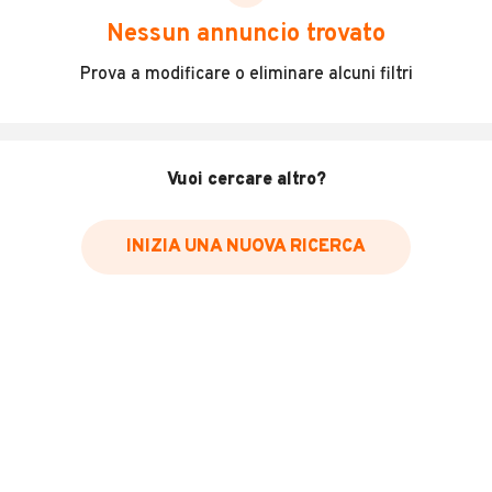
scegliere in modo trasparente e sicuro, come:
Nessun annuncio trovato
Incidenti in cui è stato coinvolto il veicolo
Prova a modificare o eliminare alcuni filtri
L'ultima lettura del contachilometri
Data e luogo di immatricolazione
Data e luogo delle revisioni effettuate
Vuoi cercare altro?
Importazioni
INIZIA UNA NUOVA RICERCA
Inserisci il numero di targa per verificare la disponibilità
del report.
Per saperne di più su CARFAX visita
il sito web
VERIFICA DISPONIBILITÀ REPORT