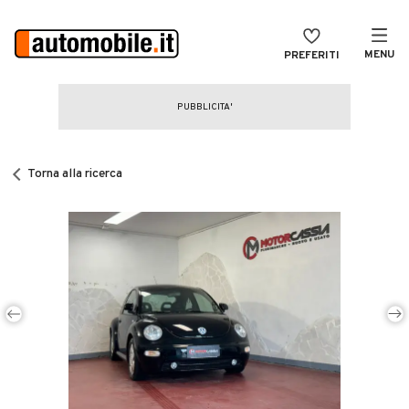
MENU
PREFERITI
CERCA
VENDI
Auto
MAGAZINE
Auto usate
Torna alla ricerca
ACCEDI
Auto Km 0
Auto Nuove
Noleggio a lungo termine
Auto d'epoca
Moto
Camper