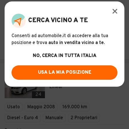
Certificazioni e Garanzie
CERCA VICINO A TE
Storia del veicolo
Consenti ad automobile.it di accedere alla tua
SOCIETA AUTO ITALIA S.R.L.
posizione e trova
auto in vendita vicino a te
.
Nervesa della Battaglia (TV)
NO, CERCA IN TUTTA ITALIA
€ 7.999
USA LA MIA POSIZIONE
Saab 9-3 Cabriolet 1.9 TiD 16V DPF
Linear
24
Usato
Maggio 2008
169.000 km
Diesel - Euro 4
Manuale
2 Proprietari