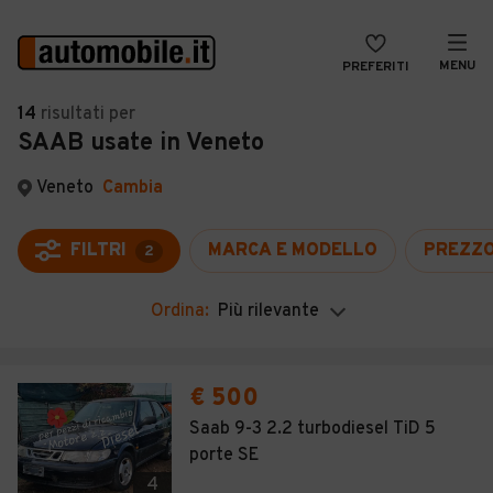
MENU
PREFERITI
CERCA
14
risultati
per
SAAB usate in Veneto
VENDI
Auto
MAGAZINE
Auto usate
Veneto
Cambia
ACCEDI
Auto Km 0
FILTRI
MARCA E MODELLO
PREZZ
2
Auto Nuove
Ordina:
Più rilevante
Noleggio a lungo termine
Auto d'epoca
€ 500
Moto
Saab 9-3 2.2 turbodiesel TiD 5
porte SE
Camper
4