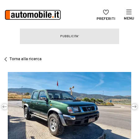
MENU
PREFERITI
CERCA
VENDI
Auto
MAGAZINE
Auto usate
Torna alla ricerca
ACCEDI
Auto Km 0
Auto Nuove
Noleggio a lungo termine
Auto d'epoca
Moto
Camper