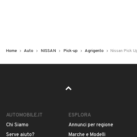
Non hai il numero di targa? Cercalo nelle foto del veicolo
o contatta
il venditore al telefono
o
via e-mail
per
riceverlo.
Home
Auto
NISSAN
Pick-up
Agrigento
Nissan Pick U
AUTOMOBILE.IT
ESPLORA
Chi Siamo
Annunci per regione
Pubblicità
Serve aiuto?
Marche e Modelli