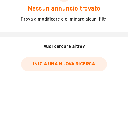
scegliere in modo trasparente e sicuro, come:
Nessun annuncio trovato
Incidenti in cui è stato coinvolto il veicolo
Prova a modificare o eliminare alcuni filtri
L'ultima lettura del contachilometri
Data e luogo di immatricolazione
Data e luogo delle revisioni effettuate
Vuoi cercare altro?
Importazioni
INIZIA UNA NUOVA RICERCA
Inserisci il numero di targa per verificare la disponibilità
del report.
Per saperne di più su CARFAX visita
il sito web
VERIFICA DISPONIBILITÀ REPORT