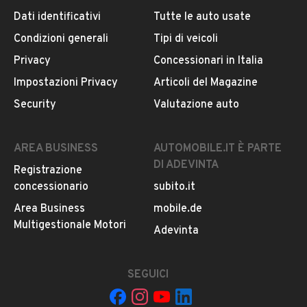
Dati identificativi
Tutte le auto usate
Condizioni generali
Tipi di veicoli
DESCRIZIONE
Privacy
Concessionari in Italia
Bellissimo pick-up Nissan Navara, l'auto non necessita di
Impostazioni Privacy
Articoli del Magazine
nessun intervento, gomme ramponate, perfettamente
Security
Valutazione auto
funzionante. Viene consegnata con tagliando competo
effettuato presso la nostra officina.
AREA BUSINESS
AUTOMOBILE.IT È PARTE
DI ADEVINTA
Registrazione
INFORMAZIONI VEICOLO
concessionario
subito.it
DATI BASE
CONSUMI
ESTETICA E CONDIZ
Area Business
mobile.de
Multigestionale Motori
Adevinta
Tipologia
USATO
SEGUICI
Marca