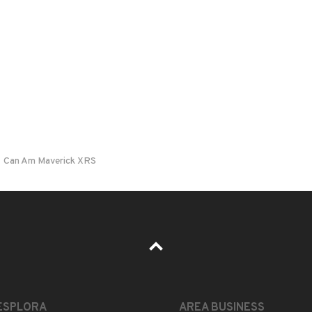
Il prezzo è trattabile?
Can Am Maverick XRS
Accettate permute?
Quali sono le condizioni della garanzia?
ESPLORA
AREA BUSINESS