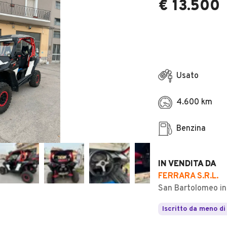
€ 13.500
Usato
4.600 km
Benzina
IN VENDITA DA
FERRARA S.R.L.
San Bartolomeo in
Iscritto da meno di