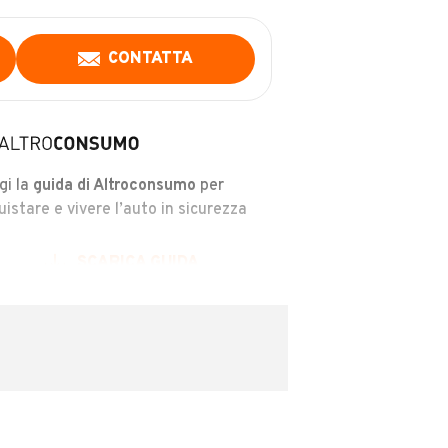
CONTATTA
gi la
guida di Altroconsumo
per
uistare e vivere l’auto in sicurezza
SCARICA GUIDA