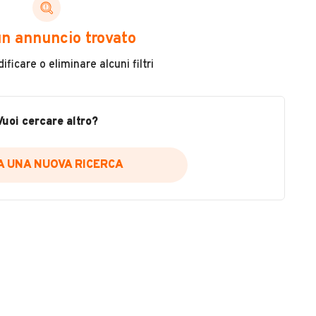
Cambio
n annuncio trovato
Cambio automatico
ficare o eliminare alcuni filtri
Cilindrata
1000
Vuoi cercare altro?
Colore
VEDI TUTTI
Beige
IA UNA NUOVA RICERCA
Usato / Nuovo
Usato
no
7, 82028, San Bartolomeo in Galdo