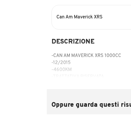
Can Am Maverick XRS
DESCRIZIONE
-CAN AM MAVERICK XRS 1000CC
-12/2015
-4600KM
-TRATTATIVA RISERVATA
INFO
MOSTRA NUMERO
Oppure guarda questi risu
INFORMAZIONI VEICOLO
Marca
Can Am