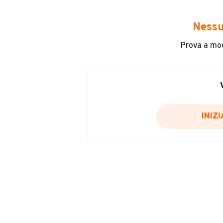
Immatricolazione
Nessu
2015
Prova a modi
Carburante
Benzina
Tipologia
Altro
INIZ
Potenza
VENDITORE
101 kW (137 CV)
FERRARA S.R.L.
Altro
Iscritto da meno di un an
ABS
Accensione elettrica
Bauletto
VIA COSTA N 73 - 2) VIA 9/1 N 14