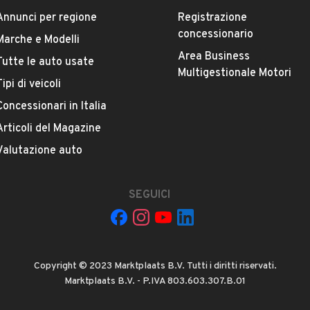
Annunci per regione
Registrazione
concessionario
La tua mail:
Marche e Modelli
Area Business
Tutte le auto usate
Multigestionale Motori
Tipi di veicoli
Concessionari in Italia
Articoli del Magazine
Valutazione auto
 ad Automobile S.r.l. a utilizzare i miei contatti secondo quanto
acy
, ad esempio per inviare delle raccomandazioni per veicoli simili.
SEGUICI
INVIA MESSAGGIO
 su di esso si applicano l'
Informativa sulla privacy
Copyright © 2023 Marktplaats B.V. Tutti i diritti riservati.
Marktplaats B.V. - P.IVA 803.603.307.B.01
icevuto e controllato da automobile.it e se necessario bloccato (es.