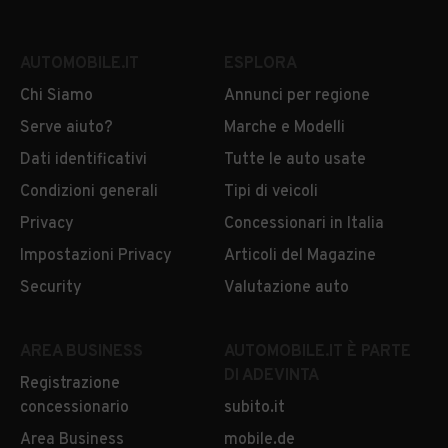
AUTOMOBILE.IT
ESPLORA
Chi Siamo
Annunci per regione
Serve aiuto?
Marche e Modelli
Dati identificativi
Tutte le auto usate
Condizioni generali
Tipi di veicoli
Privacy
Concessionari in Italia
Impostazioni Privacy
Articoli del Magazine
Security
Valutazione auto
AREA BUSINESS
AUTOMOBILE.IT È PARTE
DI ADEVINTA
Registrazione
concessionario
subito.it
Area Business
mobile.de