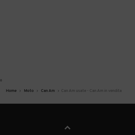
0
Home
Moto
Can Am
Can Am usate - Can Am in vendita