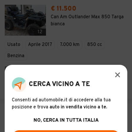
€ 11.500
Can Am Outlander Max 850 Targa
bianca
12
Usato
Aprile 2017
7.000 km
850 cc
Benzina
Descrizione
Auto Line Usato Senza Sorprese
CERCA VICINO A TE
Alcamo (TP)
Consenti ad automobile.it di accedere alla tua
posizione e trova
auto in vendita vicino a te
.
€ 13.500
NO, CERCA IN TUTTA ITALIA
Can Am Maverick XRS