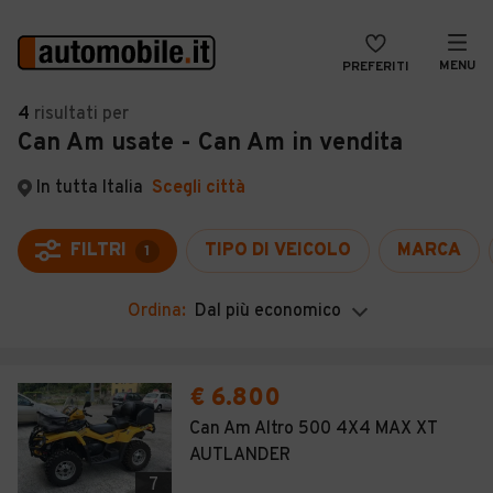
MENU
PREFERITI
CERCA
4
risultati
per
Can Am usate - Can Am in vendita
VENDI
Auto
MAGAZINE
Auto usate
In tutta Italia
Scegli città
ACCEDI
Auto Km 0
FILTRI
TIPO DI VEICOLO
MARCA
1
Auto Nuove
Ordina:
Dal più economico
Noleggio a lungo termine
Auto d'epoca
€ 6.800
Moto
Can Am Altro 500 4X4 MAX XT
AUTLANDER
Camper
7