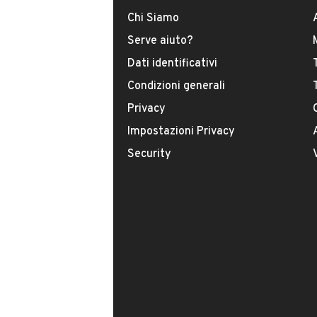
Chi Siamo
Serve aiuto?
Dati identificativi
Condizioni generali
Il tuo nome:
Privacy
Impostazioni Privacy
Security
Il tuo numero di telefono:
Facendo clic sul pulsante do il mio consenso
indicato nella nostra
informativa sulla priv
Questo sito è protetto da reCAPTCHA e