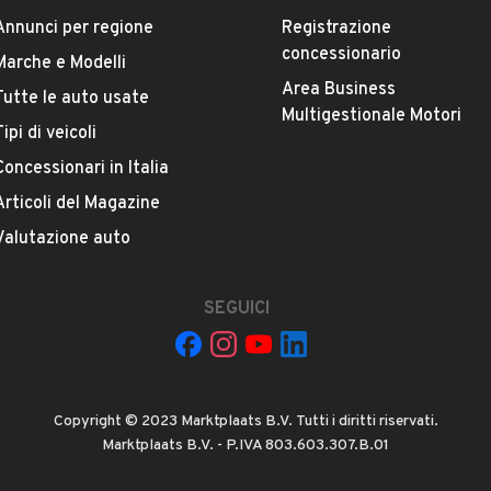
Annunci per regione
Registrazione
concessionario
Marche e Modelli
Area Business
Tutte le auto usate
Multigestionale Motori
Tipi di veicoli
La tua mail:
Concessionari in Italia
Articoli del Magazine
Valutazione auto
SEGUICI
 ad Automobile S.r.l. a utilizzare i miei contatti secondo quanto
acy
, ad esempio per inviare delle raccomandazioni per veicoli simili.
Copyright © 2023 Marktplaats B.V. Tutti i diritti riservati.
INVIA MESSAGGIO
Marktplaats B.V. - P.IVA 803.603.307.B.01
 su di esso si applicano l'
Informativa sulla privacy