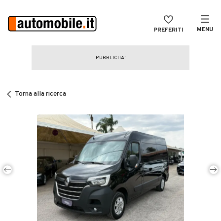
MENU
PREFERITI
CERCA
VENDI
Auto
MAGAZINE
Auto usate
Torna alla ricerca
ACCEDI
Auto Km 0
Auto Nuove
Noleggio a lungo termine
Auto d'epoca
Moto
Camper