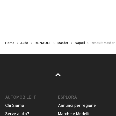
Non hai il numero di targa? Cercalo nelle foto del veicolo
o contatta
il venditore al telefono
o
via e-mail
per
riceverlo.
Home
Auto
RENAULT
Master
Napoli
Renault Master 
AUTOMOBILE.IT
ESPLORA
Chi Siamo
Annunci per regione
Pubblicità
Serve aiuto?
Marche e Modelli