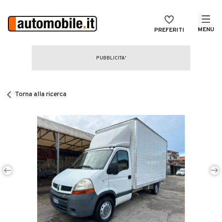
MENU
PREFERITI
CERCA
VENDI
Auto
MAGAZINE
Auto usate
Torna alla ricerca
ACCEDI
Auto Km 0
Auto Nuove
Noleggio a lungo termine
Auto d'epoca
Moto
Camper