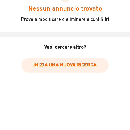
scegliere in modo trasparente e sicuro, come:
Nessun annuncio trovato
Incidenti in cui è stato coinvolto il veicolo
Prova a modificare o eliminare alcuni filtri
L'ultima lettura del contachilometri
Data e luogo di immatricolazione
Data e luogo delle revisioni effettuate
Vuoi cercare altro?
Importazioni
INIZIA UNA NUOVA RICERCA
Inserisci il numero di targa per verificare la disponibilità
del report.
Per saperne di più su CARFAX visita
il sito web
VERIFICA DISPONIBILITÀ REPORT