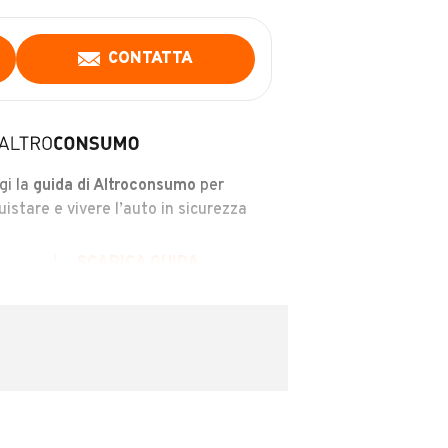
CONTATTA
gi la
guida di Altroconsumo
per
uistare e vivere l’auto in sicurezza
SCARICA GUIDA