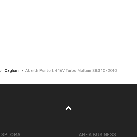
 nelle foto del veicolo o contatta
GU
per riceverlo.
Cagliari
Abarth Punto 1.4 16V Turbo Multiair S&S 10/2010
LEGGI TUTTO
ESPLORA
AREA BUSINESS