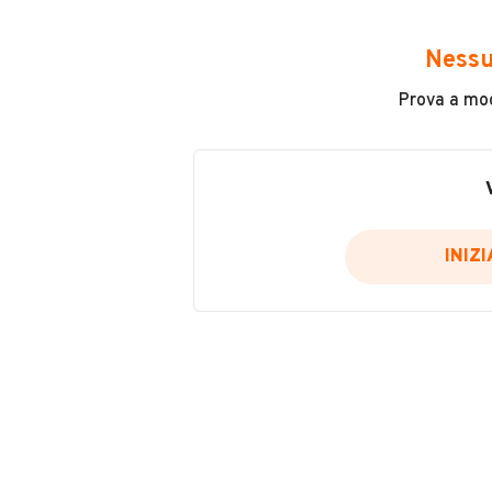
Avrai accesso a tutte le informazio
e sicuro, come:
Nessu
Incidenti in cui è stato coinvolto
Prova a modi
L'ultima lettura del contachilo
Data e luogo di immatricolazio
Data e luogo delle revisioni ef
Importazioni
INIZ
Inserisci il numero di targa per verif
Per saperne di più su CARFAX visit
VERIFIC