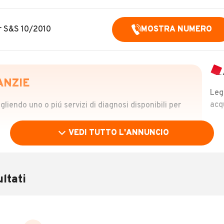
ir S&S 10/2010
MOSTRA NUMERO
ANZIE
Leg
acq
iendo uno o piú servizi di diagnosi disponibili per
VEDI TUTTO L'ANNUNCIO
OLO
 €
ltati
verificare la storia del veicolo semplicemente