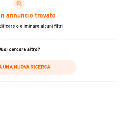
ni di cui necessiti per scegliere in modo trasparente
n annuncio trovato
 il veicolo
ficare o eliminare alcuni filtri
metri
ne
fettuate
Vuoi cercare altro?
IA UNA NUOVA RICERCA
icare la disponibilità del report.
a
il sito web
A DISPONIBILITÀ REPORT