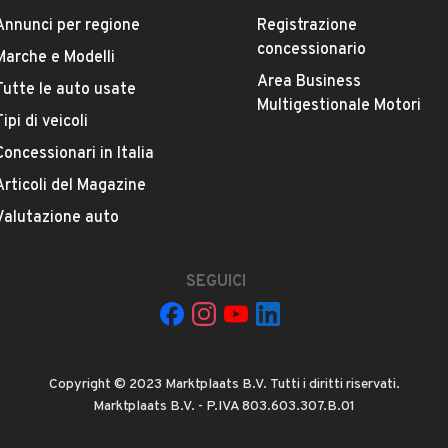
Annunci per regione
Registrazione
concessionario
Marche e Modelli
Area Business
Tutte le auto usate
ESTETICA E CONDIZIONI
ACCESSORI
Multigestionale Motori
Tipi di veicoli
rte
Concessionari in Italia
Marca
ABARTH
Articoli del Magazine
Valutazione auto
Versione
Punto Evo 1.4 Turbo Multiair S&S
SEGUICI
Chilometri
249.053
Copyright © 2023 Marktplaats B.V. Tutti i diritti riservati.
Potenza
Marktplaats B.V. - P.IVA 803.603.307.B.01
VEDI TUTTI
120 kW (163 CV)