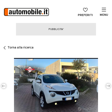
MENU
PREFERITI
CERCA
VENDI
Auto
MAGAZINE
Auto usate
Torna alla ricerca
ACCEDI
Auto Km 0
Auto Nuove
Noleggio a lungo termine
Auto d'epoca
Moto
Camper