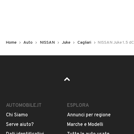
Non hai il numero di targa? Cercalo nelle foto del veicolo
o contatta
il venditore al telefono
o
via e-mail
per
riceverlo.
Home
Auto
NISSAN
Juke
Cagliari
NISSAN Juke 1.5 dC
AUTOMOBILE.IT
ESPLORA
Chi Siamo
Annunci per regione
Pubblicità
Serve aiuto?
Marche e Modelli