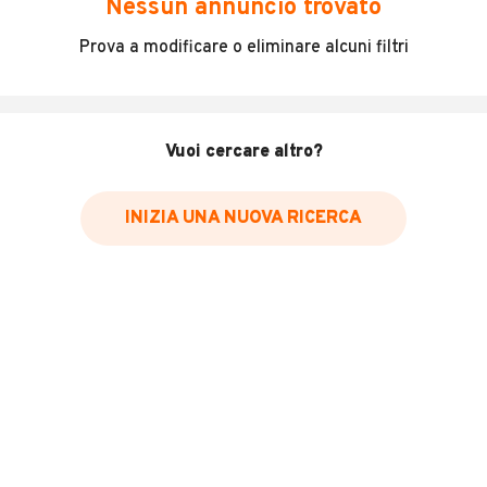
Nessun annuncio trovato
Incidenti in cui è stato coinvolto il veicolo
Prova a modificare o eliminare alcuni filtri
L'ultima lettura del contachilometri
Data e luogo di immatricolazione
Data e luogo delle revisioni effettuate
Vuoi cercare altro?
Importazioni
INIZIA UNA NUOVA RICERCA
Inserisci il numero di targa per verificare la disponibilità
del report.
Per saperne di più su CARFAX visita
il sito web
VERIFICA DISPONIBILITÀ REPORT