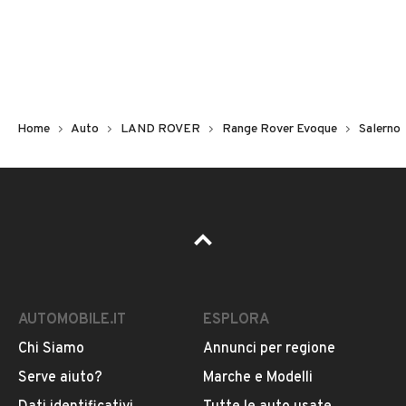
Non hai il numero di targa? Cercalo nelle foto del veicolo
o contatta
il venditore al telefono
o
via e-mail
per
riceverlo.
Home
Auto
LAND ROVER
Range Rover Evoque
Salerno
AUTOMOBILE.IT
ESPLORA
Chi Siamo
Annunci per regione
Pubblicità
Serve aiuto?
Marche e Modelli