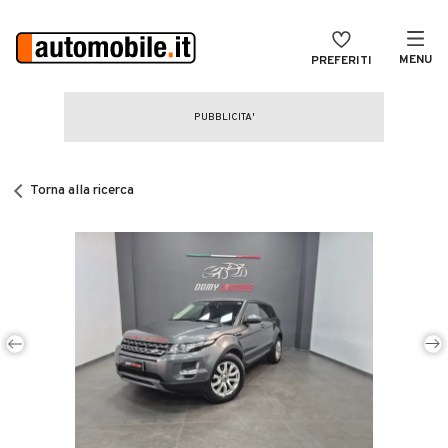
MENU
PREFERITI
CERCA
VENDI
Auto
MAGAZINE
Auto usate
Torna alla ricerca
ACCEDI
Auto Km 0
Auto Nuove
Noleggio a lungo termine
Auto d'epoca
Moto
Camper