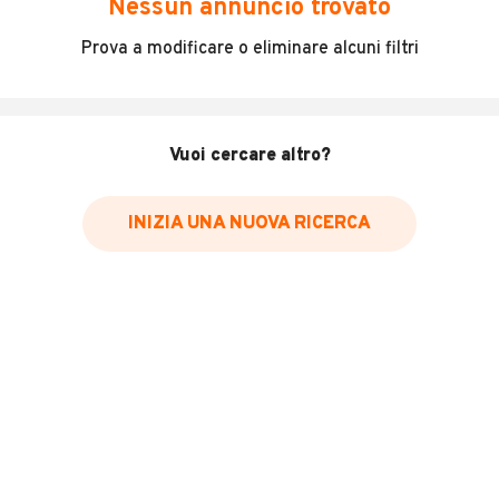
Nessun annuncio trovato
Incidenti in cui è stato coinvolto il veicolo
Prova a modificare o eliminare alcuni filtri
L'ultima lettura del contachilometri
Data e luogo di immatricolazione
Data e luogo delle revisioni effettuate
Vuoi cercare altro?
Importazioni
INIZIA UNA NUOVA RICERCA
Inserisci il numero di targa per verificare la disponibilità
del report.
Per saperne di più su CARFAX visita
il sito web
VERIFICA DISPONIBILITÀ REPORT