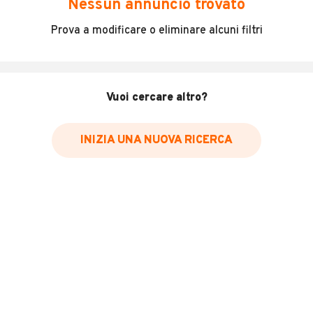
Nessun annuncio trovato
Incidenti in cui è stato coinvolto il veicolo
Prova a modificare o eliminare alcuni filtri
L'ultima lettura del contachilometri
Data e luogo di immatricolazione
Data e luogo delle revisioni effettuate
Vuoi cercare altro?
Importazioni
INIZIA UNA NUOVA RICERCA
Inserisci il numero di targa per verificare la disponibilità
del report.
Per saperne di più su CARFAX visita
il sito web
VERIFICA DISPONIBILITÀ REPORT