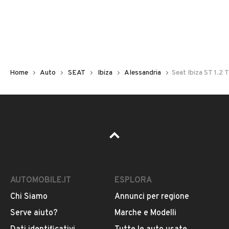
Non hai il numero di targa? Cercalo nelle foto del veicolo
o contatta
il venditore al telefono
o
via e-mail
per
riceverlo.
Home
Auto
SEAT
Ibiza
Alessandria
Seat Ibiza ST 1.2
AUTOMOBILE.IT
ESPLORA
Chi Siamo
Annunci per regione
Pubblicità
Serve aiuto?
Marche e Modelli