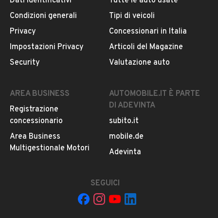
Dati identificativi
Tutte le auto usate
Condizioni generali
Tipi di veicoli
DESCRIZIONE
Privacy
Concessionari in Italia
Nonostante i km, l'auto e' in ottime condizioni ed e'
Impostazioni Privacy
Articoli del Magazine
stata tagliandata regolarmente. Internamente pulita ed
Security
Valutazione auto
ordinata
AREA BUSINESS
AUTOMOBILE.IT È PARTE
INFORMAZIONI VEICOLO
DI ADEVINTA
Registrazione
concessionario
subito.it
DATI BASE
CONSUMI
ESTETICA E CONDIZ
Area Business
mobile.de
Multigestionale Motori
Tipologia
Adevinta
USATO
SEGUICI
Marca
SEAT