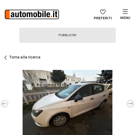
MENU
PREFERITI
CERCA
VENDI
Auto
MAGAZINE
Auto usate
Torna alla ricerca
ACCEDI
Auto Km 0
Auto Nuove
Noleggio a lungo termine
Auto d'epoca
Moto
Camper