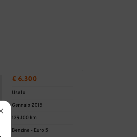
€ 6.300
Usato
Gennaio 2015
139.100 km
Benzina - Euro 5