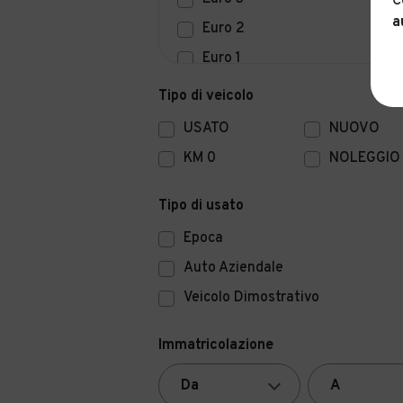
C
a
Euro 2
Euro 1
Euro 0
Tipo di veicolo
USATO
NUOVO
KM 0
NOLEGGIO
Tipo di usato
Epoca
Auto Aziendale
Veicolo Dimostrativo
Immatricolazione