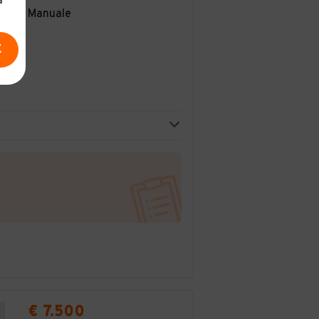
a
Manuale
E
€ 7.500