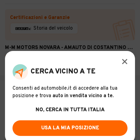
Certificazioni e Garanzie
Storia del veicolo
M-M MOTORS NOVARA - AMAUTO DI COSTANTINO DANIEL
4,3
(
95
)
Galliate (NO)
CERCA VICINO A TE
Consenti ad automobile.it di accedere alla tua
€ 5.000
posizione e trova
auto in vendita vicino a te
.
Skoda Yeti 1.6 TDI CR 105CV Active
GreenLine
NO, CERCA IN TUTTA ITALIA
9
Usato
Ottobre 2012
250.000 km
USA LA MIA POSIZIONE
Diesel - Euro 5
Manuale