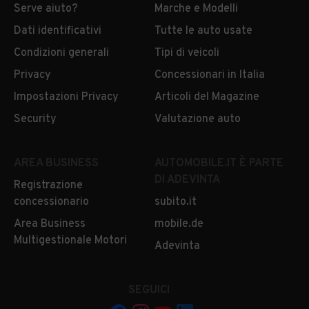
Serve aiuto?
Marche e Modelli
Dati identificativi
Tutte le auto usate
Condizioni generali
Tipi di veicoli
Privacy
Concessionari in Italia
Impostazioni Privacy
Articoli del Magazine
Security
Valutazione auto
AREA BUSINESS
AUTOMOBILE.IT È PARTE
DI ADEVINTA
Registrazione
concessionario
subito.it
Area Business
mobile.de
Multigestionale Motori
Adevinta
SEGUICI