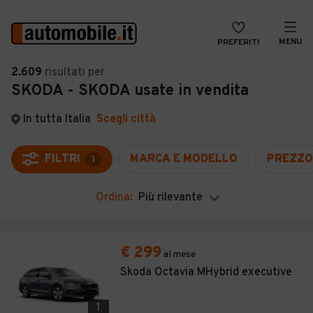
MENU
PREFERITI
CERCA
2.609
risultati
per
SKODA - SKODA usate in vendita
VENDI
Auto
MAGAZINE
Auto usate
In tutta Italia
Scegli città
ACCEDI
Auto Km 0
FILTRI
MARCA E MODELLO
PREZZO
1
Auto Nuove
Ordina:
Più rilevante
Noleggio a lungo termine
Auto d'epoca
€ 299
al mese
Moto
Skoda Octavia MHybrid executive
Camper
1