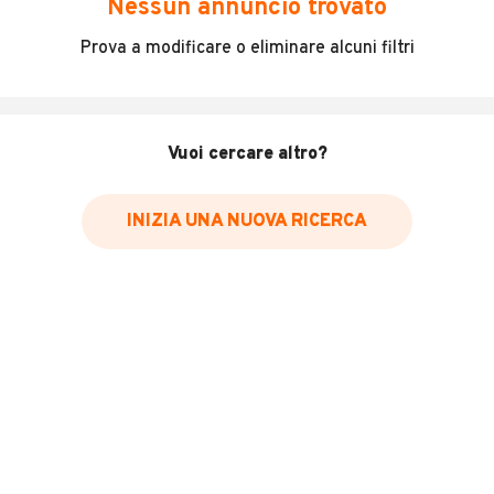
Nessun annuncio trovato
* Il canone mensile dei veicoli a noleggio può variare in base alla
Prova a modificare o eliminare alcuni filtri
durata del contratto, al numero di km inclusi e all'importo versato
come anticipo. Richiediamo ai nostri inserzionisti di indicare il prezzo
IVA inclusa. Vi raccomandiamo di verificare che il prezzo indicato
comprenda effettivamente l'IVA.
Vuoi cercare altro?
INIZIA UNA NUOVA RICERCA