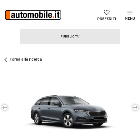
MENU
PREFERITI
CERCA
VENDI
Auto
MAGAZINE
Auto usate
Torna alla ricerca
ACCEDI
Auto Km 0
Auto Nuove
Noleggio a lungo termine
Auto d'epoca
Moto
Camper