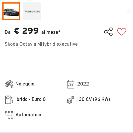
Veicoli Commerciali
Concessionari
€ 299
Da
al mese*
Skoda Octavia MHybrid executive
Noleggio
2022
Ibrido - Euro 0
130 CV (96 KW)
Automatico