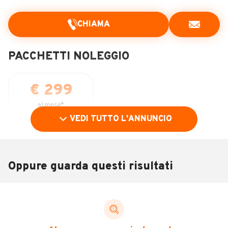
CHIAMA
PACCHETTI NOLEGGIO
€ 299
al mese*
VEDI TUTTO L'ANNUNCIO
36
Mesi
DURATA
10.000
KM/ANNO INCLUSI
Oppure guarda questi risultati
€ 1.700
ANTICIPO
SCEGLI