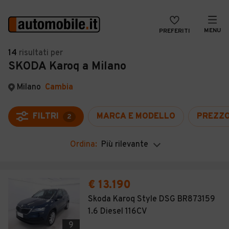
MENU
PREFERITI
CERCA
14
risultati
per
SKODA Karoq a Milano
VENDI
Auto
MAGAZINE
Auto usate
Milano
Cambia
ACCEDI
Auto Km 0
FILTRI
MARCA E MODELLO
PREZZ
2
Auto Nuove
Ordina:
Più rilevante
Noleggio a lungo termine
Auto d'epoca
€ 13.190
Moto
Skoda Karoq Style DSG BR873159
1.6 Diesel 116CV
Camper
9