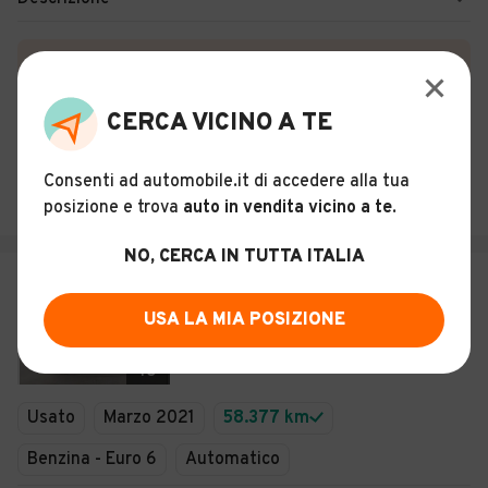
Certificazioni e Garanzie
Storia del veicolo
CERCA VICINO A TE
TOMASI AUTO S.R.L.
Consenti ad automobile.it di accedere alla tua
Milano (MI)
posizione e trova
auto in vendita vicino a te
.
NO, CERCA IN TUTTA ITALIA
€ 19.699
SKODA Karoq 1.5 TSI ACT DSG S-
USA LA MIA POSIZIONE
Tech
18
Usato
Marzo 2021
58.377 km
Benzina - Euro 6
Automatico