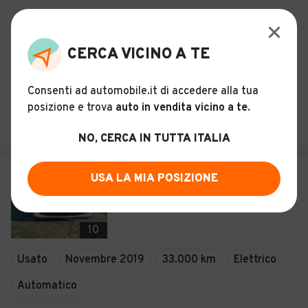
Certificazioni e Garanzie
CERCA VICINO A TE
Storia del veicolo
Consenti ad automobile.it di accedere alla tua
DS.PA.MA. SRL
posizione e trova
auto in vendita vicino a te
.
Italia
NO, CERCA IN TUTTA ITALIA
€ 10.000
USA LA MIA POSIZIONE
Smart ForTwo EQ Passion
10
Usato
Novembre 2019
33.000 km
Elettrico
Automatico