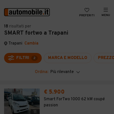
MENU
PREFERITI
CERCA
18
risultati
per
SMART fortwo a Trapani
VENDI
Auto
MAGAZINE
Auto usate
Trapani
Cambia
ACCEDI
Auto Km 0
FILTRI
MARCA E MODELLO
PREZZ
2
Auto Nuove
Ordina:
Più rilevante
Noleggio a lungo termine
Auto d'epoca
€ 5.900
Moto
Smart ForTwo 1000 62 kW coupé
passion
Camper
11