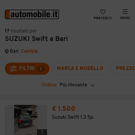
MENU
PREFERITI
CERCA
17
risultati
per
SUZUKI Swift a Bari
VENDI
Auto
MAGAZINE
Auto usate
Bari
Cambia
ACCEDI
Auto Km 0
FILTRI
MARCA E MODELLO
PREZZ
2
Auto Nuove
Ordina:
Più rilevante
Noleggio a lungo termine
Auto d'epoca
€ 1.500
Moto
Suzuki Swift 1.3 5p.
Camper
7