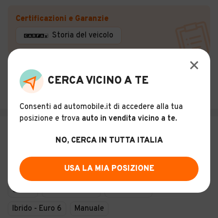
Certificazioni e Garanzie
Storia del veicolo
Autotrend Srl
CERCA VICINO A TE
4,2
(
175
)
Bari (BA)
Consenti ad automobile.it di accedere alla tua
posizione e trova
auto in vendita vicino a te
.
€ 12.900
NO, CERCA IN TUTTA ITALIA
Suzuki Swift 1.0 Hybrid S - 82KW
USA LA MIA POSIZIONE
22
Usato
Febbraio 2019
25.000 km
Ibrido - Euro 6
Manuale