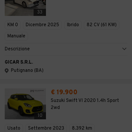
33
KM 0
Dicembre 2025
Ibrido
82 CV (61 KW)
Manuale
Descrizione
GICAR S.R.L.
Putignano (BA)
€ 19.900
Suzuki Swift VI 2020 1.4h Sport
2wd
10
Usato
Settembre 2023
8.392 km