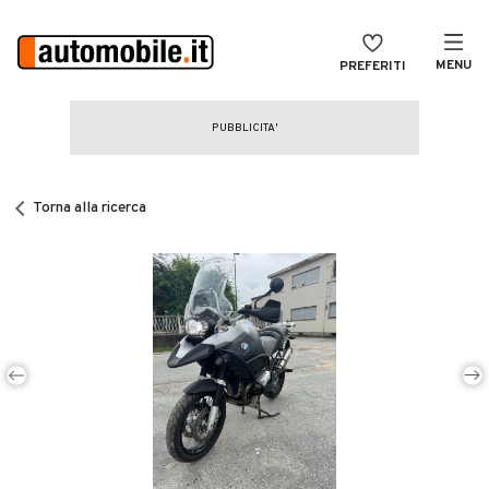
MENU
PREFERITI
CERCA
VENDI
Auto
MAGAZINE
Auto usate
Torna alla ricerca
ACCEDI
Auto Km 0
Auto Nuove
Noleggio a lungo termine
Auto d'epoca
Moto
Camper