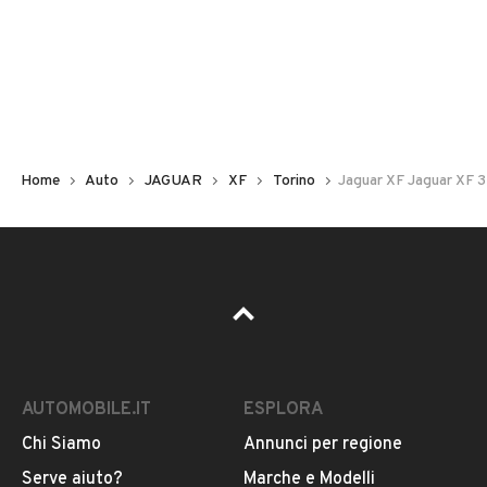
Non hai il numero di targa? Cercalo nelle foto del veicolo
o contatta
il venditore al telefono
o
via e-mail
per
riceverlo.
Home
Auto
JAGUAR
XF
Torino
Jaguar XF Jaguar XF 3
AUTOMOBILE.IT
ESPLORA
Chi Siamo
Annunci per regione
Pubblicità
Serve aiuto?
Marche e Modelli