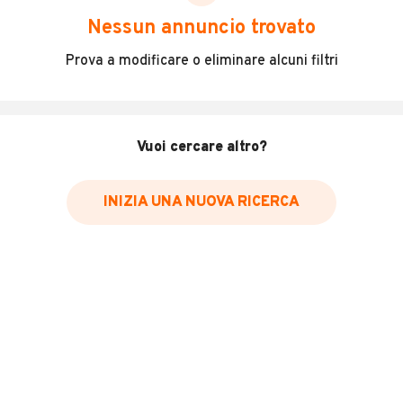
scegliere in modo trasparente e sicuro, come:
Nessun annuncio trovato
Incidenti in cui è stato coinvolto il veicolo
Prova a modificare o eliminare alcuni filtri
L'ultima lettura del contachilometri
Data e luogo di immatricolazione
Data e luogo delle revisioni effettuate
Vuoi cercare altro?
Importazioni
INIZIA UNA NUOVA RICERCA
Inserisci il numero di targa per verificare la disponibilità
del report.
Per saperne di più su CARFAX visita
il sito web
VERIFICA DISPONIBILITÀ REPORT