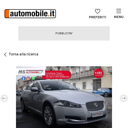
MENU
PREFERITI
CERCA
VENDI
Auto
MAGAZINE
Auto usate
Torna alla ricerca
ACCEDI
Auto Km 0
Auto Nuove
Noleggio a lungo termine
Auto d'epoca
Moto
Camper