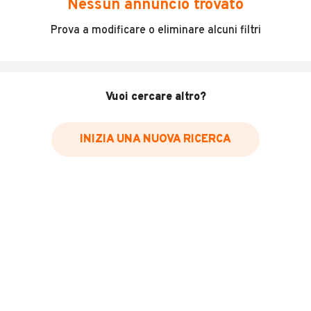
Nessun annuncio trovato
OPEL VIVARO VAN 2.0 CDTI da 114 CV
Prova a modificare o eliminare alcuni filtri
PORTATA 1000 KG
TAGLIANDO COMPLETO
12 MESI DI GARANZIA RELAX SENZA PENSIERI
VOLTURA IN SEDE
Vuoi cercare altro?
SU APPUNTAMENTO
GIUSEPPE
MOSTRA NUMERO
GUIDO
MOSTRA NUMERO
INIZIA UNA NUOVA RICERCA
INFORMAZIONI VEICOLO
Marca
Opel
Immatricolazione
2006