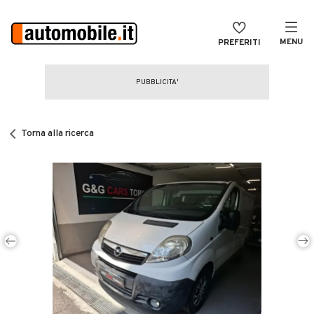
MENU
PREFERITI
CERCA
VENDI
Auto
MAGAZINE
Auto usate
Torna alla ricerca
ACCEDI
Auto Km 0
Auto Nuove
Noleggio a lungo termine
Auto d'epoca
Moto
Camper