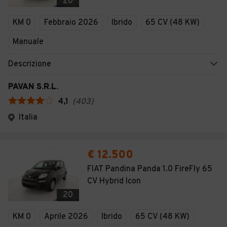
20
KM 0
Febbraio 2026
Ibrido
65 CV (48 KW)
Manuale
Descrizione
PAVAN S.R.L.
4,1
(
403
)
Italia
€ 12.500
FIAT Pandina Panda 1.0 FireFly 65
CV Hybrid Icon
20
KM 0
Aprile 2026
Ibrido
65 CV (48 KW)