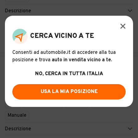
Descrizione
PAVAN S.R.L.
4,1
(
403
)
CERCA VICINO A TE
Italia
Consenti ad automobile.it di accedere alla tua
posizione e trova
auto in vendita vicino a te
.
€ 14.950
NO, CERCA IN TUTTA ITALIA
Peugeot 208 1.2 Turbo 100cv Style
19
USA LA MIA POSIZIONE
KM 0
Febbraio 2026
Benzina
100 CV (74 KW)
Manuale
Descrizione