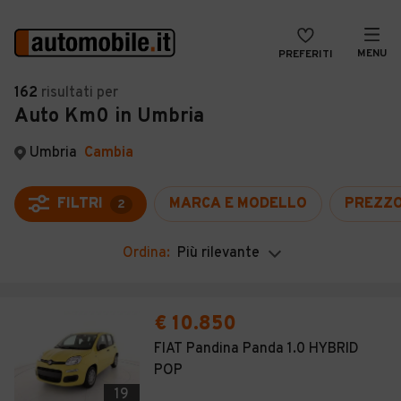
MENU
PREFERITI
CERCA
162
risultati
per
Auto Km0 in Umbria
VENDI
Auto
MAGAZINE
Auto usate
Umbria
Cambia
ACCEDI
Auto Km 0
FILTRI
MARCA E MODELLO
PREZZ
2
Auto Nuove
Ordina:
Più rilevante
Noleggio a lungo termine
Auto d'epoca
€ 10.850
Moto
FIAT Pandina Panda 1.0 HYBRID
POP
Camper
19