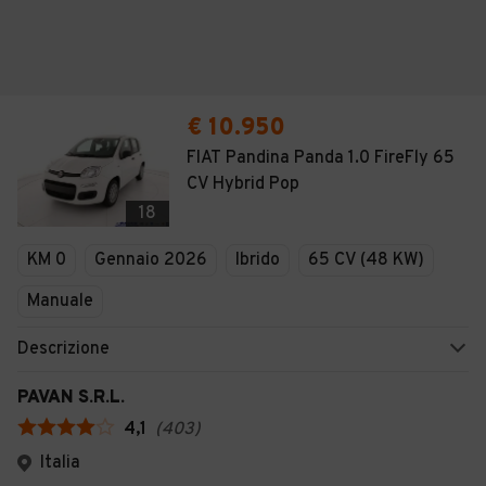
€ 10.950
FIAT Pandina Panda 1.0 FireFly 65
CV Hybrid Pop
18
KM 0
Gennaio 2026
Ibrido
65 CV (48 KW)
Manuale
Descrizione
PAVAN S.R.L.
4,1
(
403
)
Italia