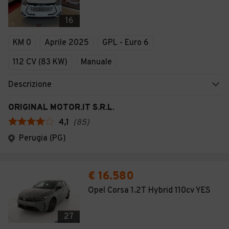
16
KM 0
Aprile 2025
GPL - Euro 6
112 CV (83 KW)
Manuale
Descrizione
ORIGINAL MOTOR.IT S.R.L.
4,1
(
85
)
Perugia (PG)
€ 16.580
Opel Corsa 1.2T Hybrid 110cv YES
27