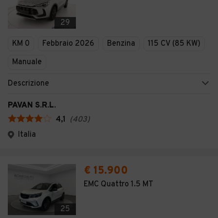
29
KM 0
Febbraio 2026
Benzina
115 CV (85 KW)
Manuale
Descrizione
PAVAN S.R.L.
4,1
(
403
)
Italia
€ 15.900
EMC Quattro 1.5 MT
25