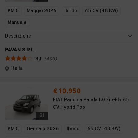
Veicoli Commerciali
KM 0
Maggio 2026
Ibrido
65 CV (48 KW)
Concessionari
Manuale
Descrizione
PAVAN S.R.L.
4,1
(
403
)
Italia
€ 10.950
FIAT Pandina Panda 1.0 FireFly 65
CV Hybrid Pop
21
KM 0
Gennaio 2026
Ibrido
65 CV (48 KW)