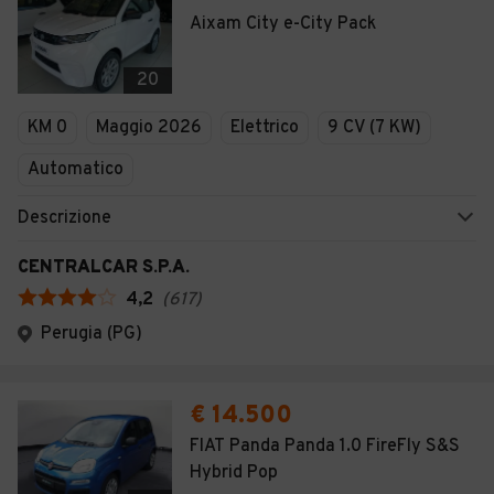
Aixam City e-City Pack
20
KM 0
Maggio 2026
Elettrico
9 CV (7 KW)
Automatico
Descrizione
CENTRALCAR S.P.A.
4,2
(
617
)
Perugia (PG)
€ 14.500
FIAT Panda Panda 1.0 FireFly S&S
Hybrid Pop