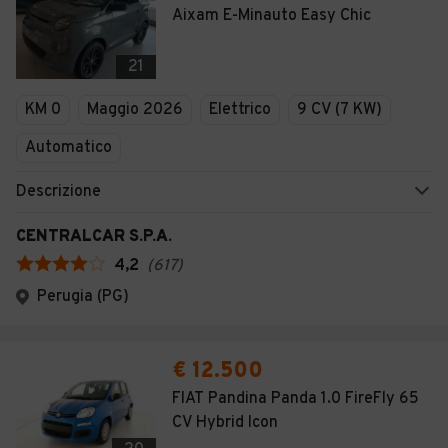
Aixam E-Minauto Easy Chic
21
KM 0
Maggio 2026
Elettrico
9 CV (7 KW)
Automatico
Descrizione
CENTRALCAR S.P.A.
4,2
(
617
)
Perugia (PG)
€ 12.500
FIAT Pandina Panda 1.0 FireFly 65
CV Hybrid Icon