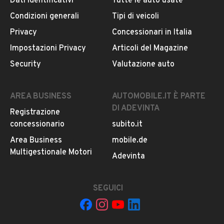
Dati identificativi
Tutte le auto usate
Condizioni generali
Tipi di veicoli
DESCRIZIONE
Privacy
Concessionari in Italia
AUDI A4 allroad 40 TDI 190CV S tr. Bus. Evo.
Impostazioni Privacy
Articoli del Magazine
Security
Valutazione auto
INFORMAZIONI VEICOLO
AREA BUSINESS
AUTOMOBILE.IT È PARTE
DATI BASE
CONSUMI
ESTETICA E CONDIZ
DI ADEVINTA
Registrazione
concessionario
subito.it
Tipologia
Area Business
mobile.de
USATO
Multigestionale Motori
Adevinta
Marca
AUDI
SEGUICI
Modello