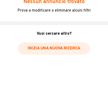
Nessun annuncio trovato
Incidenti in cui è stato coinvolto il veicolo
Prova a modificare o eliminare alcuni filtri
L'ultima lettura del contachilometri
Data e luogo di immatricolazione
Data e luogo delle revisioni effettuate
Vuoi cercare altro?
Importazioni
INIZIA UNA NUOVA RICERCA
Inserisci il numero di targa per verificare la disponibilità
del report.
Per saperne di più su CARFAX visita
il sito web
VERIFICA DISPONIBILITÀ REPORT