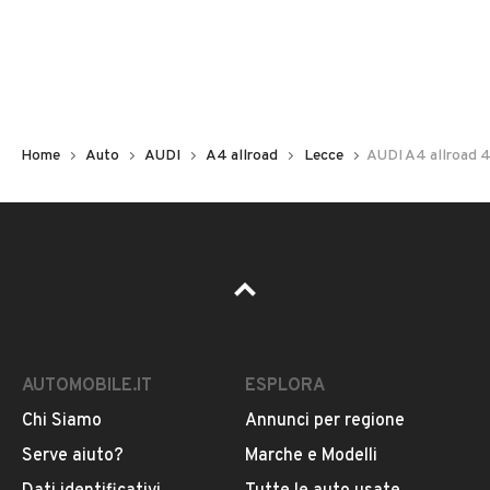
Non hai il numero di targa? Cercalo nelle foto del veicolo
o contatta
il venditore al telefono
o
via e-mail
per
riceverlo.
Home
Auto
AUDI
A4 allroad
Lecce
AUDI A4 allroad 4
AUTOMOBILE.IT
ESPLORA
Chi Siamo
Annunci per regione
Pubblicità
Serve aiuto?
Marche e Modelli