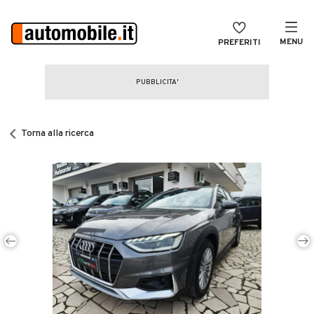
MENU
PREFERITI
CERCA
VENDI
Auto
MAGAZINE
Auto usate
Torna alla ricerca
ACCEDI
Auto Km 0
Auto Nuove
Noleggio a lungo termine
Auto d'epoca
Moto
Camper