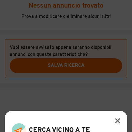
Veicoli Commerciali
Nessun annuncio trovato
Concessionari
Prova a modificare o eliminare alcuni filtri
Vuoi essere avvisato appena saranno disponibili
annunci con queste caratteristiche?
SALVA RICERCA
CERCA VICINO A TE