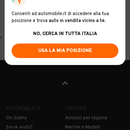
Consenti ad automobile.it di accedere alla tua
posizione e trova
auto in vendita vicino a te
.
NO, CERCA IN TUTTA ITALIA
0
Home
Veicoli comunali
Veicoli comunali usati e nuovi
USA LA MIA POSIZIONE
AUTOMOBILE.IT
ESPLORA
Chi Siamo
Annunci per regione
Serve aiuto?
Marche e Modelli