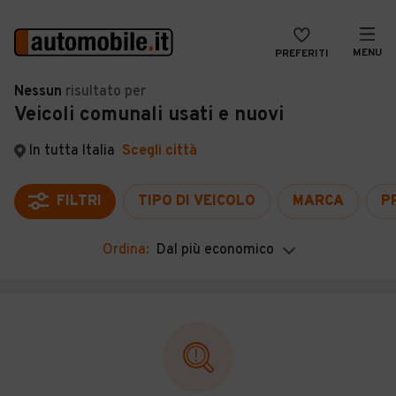
MENU
PREFERITI
CERCA
Nessun
risultato
per
Veicoli comunali usati e nuovi
VENDI
Auto
MAGAZINE
Auto usate
In tutta Italia
Scegli città
ACCEDI
Auto Km 0
FILTRI
TIPO DI VEICOLO
MARCA
P
Auto Nuove
Ordina:
Dal più economico
Noleggio a lungo termine
Auto d'epoca
Moto
Camper