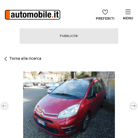
MENU
PREFERITI
CERCA
VENDI
Auto
MAGAZINE
Auto usate
Torna alla ricerca
ACCEDI
Auto Km 0
Auto Nuove
Noleggio a lungo termine
Auto d'epoca
Moto
Camper