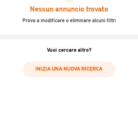
scegliere in modo trasparente e sicuro, come:
Nessun annuncio trovato
Incidenti in cui è stato coinvolto il veicolo
Prova a modificare o eliminare alcuni filtri
L'ultima lettura del contachilometri
Data e luogo di immatricolazione
Data e luogo delle revisioni effettuate
Vuoi cercare altro?
Importazioni
INIZIA UNA NUOVA RICERCA
Inserisci il numero di targa per verificare la disponibilità
del report.
Per saperne di più su CARFAX visita
il sito web
VERIFICA DISPONIBILITÀ REPORT