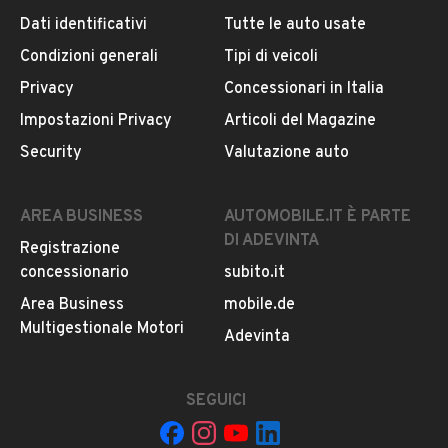
Dati identificativi
Tutte le auto usate
Condizioni generali
Tipi di veicoli
DESCRIZIONE
Privacy
Concessionari in Italia
Citroen Grand C4 Picasso 2.0hdi 150cv 7 posti anno
Impostazioni Privacy
Articoli del Magazine
11/2012 km 382600.
Security
Valutazione auto
Unico proprietario.
Manutenzioni sempre regolari effettuate presso la
nostra officina.
AREA BUSINESS
AUTOMOBILE.IT È PARTE
Carrozzeria ed interni come da foto.
DI ADEVINTA
Registrazione
Disponibili per visione e prova.
concessionario
subito.it
Per ulteriori info non esitate a contattarci.
Area Business
mobile.de
Caretti Walter Vendita e Assistenza
Multigestionale Motori
LEGGI TUTTO
Adevinta
Ufficio
MOSTRA NUMERO
Walter
MOSTRA NUMERO
SEGUICI
INFORMAZIONI VEICOLO