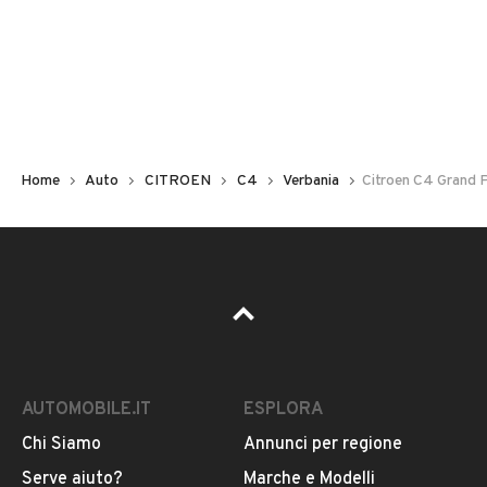
Non hai il numero di targa? Cercalo nelle foto del veicolo
o contatta
il venditore al telefono
o
via e-mail
per
riceverlo.
Home
Auto
CITROEN
C4
Verbania
Citroen C4 Grand 
AUTOMOBILE.IT
ESPLORA
Chi Siamo
Annunci per regione
Pubblicità
Serve aiuto?
Marche e Modelli