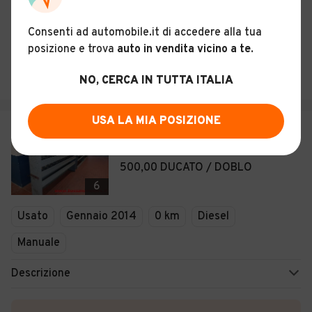
Storia del veicolo
Consenti ad automobile.it di accedere alla tua
posizione e trova
auto in vendita vicino a te
.
ROBERTOSUPERCARS
Marostica (VI)
NO, CERCA IN TUTTA ITALIA
USA LA MIA POSIZIONE
€ 500
FIAT Ducato SCAFFALATURE DA ?
500,00 DUCATO / DOBLO
6
Usato
Gennaio 2014
0 km
Diesel
Manuale
Descrizione