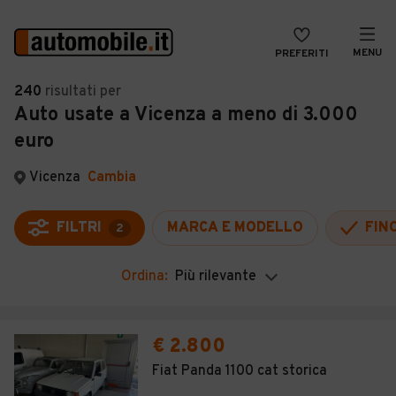
MENU
PREFERITI
CERCA
240
risultati
per
Auto usate a Vicenza a meno di 3.000
VENDI
Auto
euro
MAGAZINE
Auto usate
Vicenza
Cambia
ACCEDI
Auto Km 0
Auto Nuove
FILTRI
MARCA E MODELLO
FIN
2
Noleggio a lungo termine
Ordina:
Più rilevante
Auto d'epoca
Moto
€ 2.800
Camper
Fiat Panda 1100 cat storica