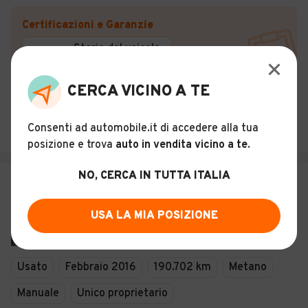
Certificazioni e Garanzie
Storia del veicolo
CERCA VICINO A TE
MANTOVANI SRL
4,5
(
409
)
Consenti ad automobile.it di accedere alla tua
Bastia Umbra (PG)
posizione e trova
auto in vendita vicino a te
.
NO, CERCA IN TUTTA ITALIA
€ 8.200
Volkswagen Golf Variant 1.4
USA LA MIA POSIZIONE
Confortline Busi #9808
33
Usato
Febbraio 2016
190.702 km
Metano
Manuale
Unico proprietario