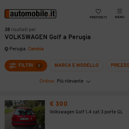
MENU
PREFERITI
CERCA
38
risultati
per
VOLKSWAGEN Golf a Perugia
VENDI
Auto
MAGAZINE
Auto usate
Perugia
Cambia
ACCEDI
Auto Km 0
FILTRI
MARCA E MODELLO
PREZZ
2
Auto Nuove
Ordina:
Più rilevante
Noleggio a lungo termine
Auto d'epoca
€ 300
Moto
Volkswagen Golf 1.4 cat 3 porte GL
Camper
8