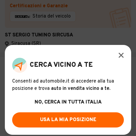
Certificazioni e Garanzie
Storia del veicolo
ST SERGIO TUMINO SIRCUSA
Siracusa (SR)
CERCA VICINO A TE
€ 19.900
VOLKSWAGEN Polo 6ª serie - Polo
Consenti ad automobile.it di accedere alla tua
1.0 Edition Plus
posizione e trova
auto in vendita vicino a te
.
23
NO, CERCA IN TUTTA ITALIA
Usato
Luglio 2024
21.131 km
Benzina - Euro 6
Manuale
Unico proprietario
USA LA MIA POSIZIONE
Descrizione