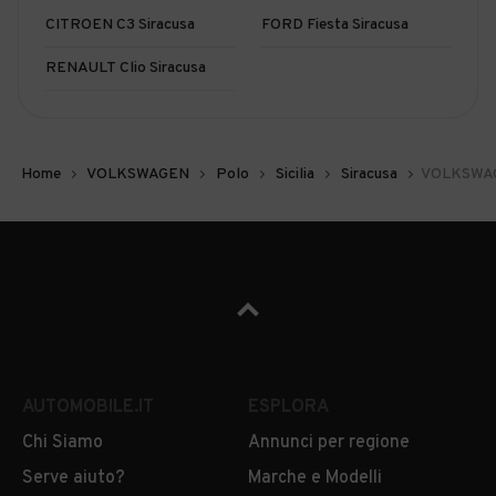
CITROEN C3 Siracusa
FORD Fiesta Siracusa
RENAULT Clio Siracusa
Home
VOLKSWAGEN
Polo
Sicilia
Siracusa
VOLKSWAGE
AUTOMOBILE.IT
ESPLORA
Chi Siamo
Annunci per regione
Serve aiuto?
Marche e Modelli