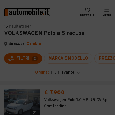
MENU
PREFERITI
CERCA
15
risultati
per
VOLKSWAGEN Polo a Siracusa
VENDI
Auto
MAGAZINE
Auto usate
Siracusa
Cambia
ACCEDI
Auto Km 0
FILTRI
MARCA E MODELLO
PREZZ
2
Auto Nuove
Ordina:
Più rilevante
Noleggio a lungo termine
Auto d'epoca
€ 7.900
Moto
Volkswagen Polo 1.0 MPI 75 CV 5p.
Comfortline
Camper
21