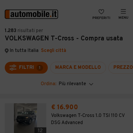
MENU
PREFERITI
CERCA
1.283
risultati
per
VOLKSWAGEN T-Cross - Compra usata
VENDI
Auto
MAGAZINE
Auto usate
In tutta Italia
Scegli città
ACCEDI
Auto Km 0
FILTRI
MARCA E MODELLO
PREZZO
1
Auto Nuove
Ordina:
Più rilevante
Noleggio a lungo termine
Auto d'epoca
€ 16.900
Moto
Volkswagen T-Cross 1.0 TSI 110 CV
DSG Advanced
Camper
12