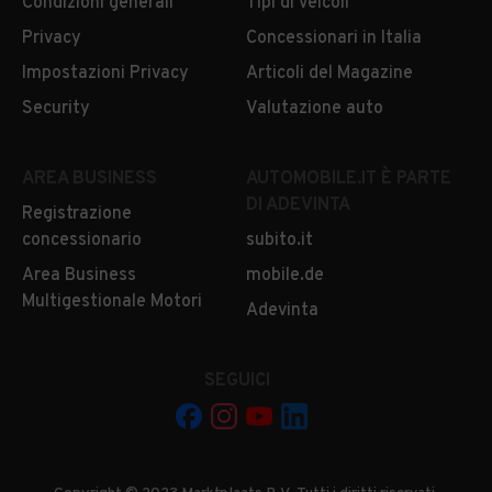
Condizioni generali
Tipi di veicoli
Privacy
Concessionari in Italia
Impostazioni Privacy
Articoli del Magazine
Security
Valutazione auto
AREA BUSINESS
AUTOMOBILE.IT È PARTE
DI ADEVINTA
Registrazione
concessionario
subito.it
Area Business
mobile.de
Multigestionale Motori
Adevinta
SEGUICI