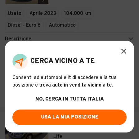
9
Usato
Aprile 2023
104.000 km
Diesel - Euro 6
Automatico
Descrizione
Certificazioni e Garanzie
CERCA VICINO A TE
Storia del veicolo
Consenti ad automobile.it di accedere alla tua
posizione e trova
auto in vendita vicino a te
.
CORVAGLIA LUCIANO
Botrugno (LE)
NO, CERCA IN TUTTA ITALIA
USA LA MIA POSIZIONE
€ 24.999
Volkswagen Tiguan 1.5 TSI 150 CV
Life