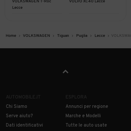
VOLKSWAGEN T-Roc
VOLVO XC40 Lecce
Lecce
Home
VOLKSWAGEN
Tiguan
Puglia
Lecce
VOLKSWAGE
AUTOMOBILE.IT
ESPLORA
Chi Siamo
Annunci per regione
Serve aiuto?
Marche e Modelli
Dati identificativi
Tutte le auto usate