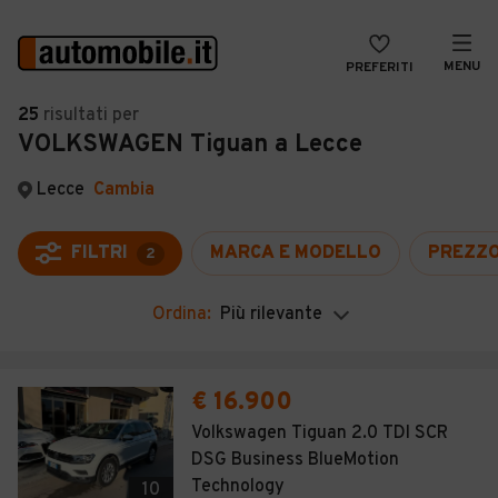
MENU
PREFERITI
CERCA
25
risultati
per
VOLKSWAGEN Tiguan a Lecce
VENDI
Auto
MAGAZINE
Auto usate
Lecce
Cambia
ACCEDI
Auto Km 0
FILTRI
MARCA E MODELLO
PREZZ
2
Auto Nuove
Ordina:
Più rilevante
Noleggio a lungo termine
Auto d'epoca
€ 16.900
Moto
Volkswagen Tiguan 2.0 TDI SCR
DSG Business BlueMotion
Camper
Technology
10