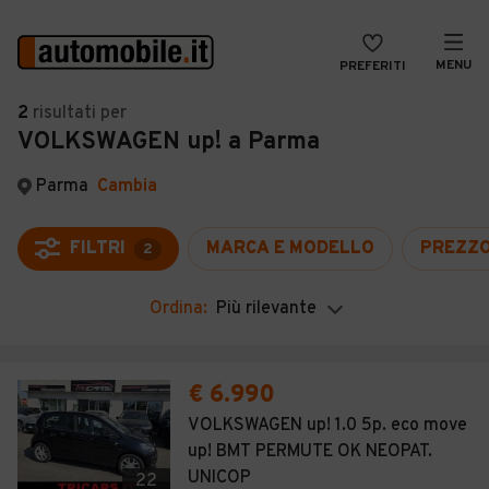
MENU
PREFERITI
CERCA
2
risultati
per
VOLKSWAGEN up! a Parma
VENDI
Auto
MAGAZINE
Auto usate
Parma
Cambia
ACCEDI
Auto Km 0
FILTRI
MARCA E MODELLO
PREZZ
2
Auto Nuove
Ordina:
Più rilevante
Noleggio a lungo termine
Auto d'epoca
€ 6.990
Moto
VOLKSWAGEN up! 1.0 5p. eco move
up! BMT PERMUTE OK NEOPAT.
Camper
UNICOP
22