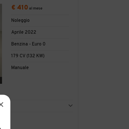
€ 410
al mese
Noleggio
Aprile 2022
Benzina - Euro 0
179 CV (132 KW)
Manuale
SABILITA' LIMITATA SEMPLIFICAT A