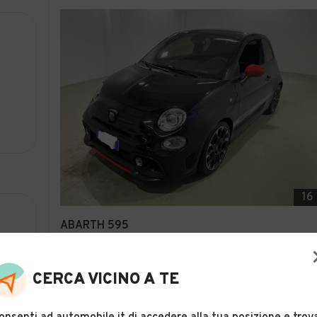
16
ABARTH 595
Descrizione
CERCA VICINO A TE
CHE AUTO CHIOGGIA SOCIETA' A RESPON
Chioggia (VE)