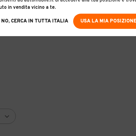
onsenti ad automobile.it di accedere alla tua posizione e trov
uto in vendita vicino a te
.
Vuoi essere avvisato appena saranno disponibili 
NO, CERCA IN TUTTA ITALIA
USA LA MIA POSIZION
queste caratteristiche?