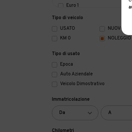
C
Euro 1
a
Euro 0
Tipo di veicolo
USATO
NUOVO
KM 0
NOLEGGIO
Tipo di usato
Epoca
Auto Aziendale
Veicolo Dimostrativo
Immatricolazione
Chilometri