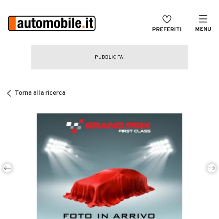
MENU
PREFERITI
CERCA
VENDI
Auto
MAGAZINE
Auto usate
Torna alla ricerca
ACCEDI
Auto Km 0
Auto Nuove
Noleggio a lungo termine
Auto d'epoca
Moto
Camper