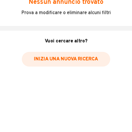
Nessun annuncio trovato
Incidenti in cui è stato coinvolto il veicolo
Prova a modificare o eliminare alcuni filtri
L'ultima lettura del contachilometri
Data e luogo di immatricolazione
Data e luogo delle revisioni effettuate
Vuoi cercare altro?
Importazioni
INIZIA UNA NUOVA RICERCA
Inserisci il numero di targa per verificare la disponibilità
del report.
Per saperne di più su CARFAX visita
il sito web
VERIFICA DISPONIBILITÀ REPORT