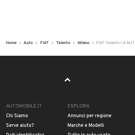
Non hai il numero di targa? Cercalo nelle foto del veicolo
o contatta
il venditore al telefono
o
via e-mail
per
riceverlo.
Home
Auto
FIAT
Talento
Milano
FIAT Talento 1.6 MJ
AUTOMOBILE.IT
ESPLORA
Chi Siamo
Annunci per regione
Pubblicità
Serve aiuto?
Marche e Modelli