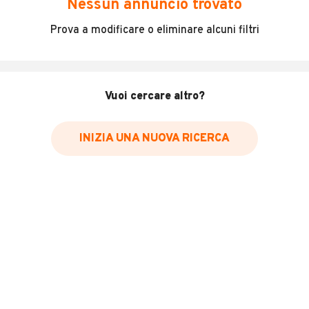
Nessun annuncio trovato
Vienici a trovare nel nostro punto vendita:
Prova a modificare o eliminare alcuni filtri
2GAUTO MR SRL
VIA NAZIONALE, 71 SAN GIOVANNI BOSCO - GUARDIA
95024 - ACIREALE (CT)
oppure contattaci ai numeri:
Vuoi cercare altro?
TEL. 095.5860933
CELL.
MOSTRA NUMERO
INIZIA UNA NUOVA RICERCA
INFORMAZIONI VEICOLO
Marca
Mercedes-benz
Immatricolazione
2014