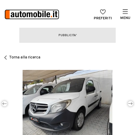
MENU
PREFERITI
CERCA
VENDI
Auto
MAGAZINE
Auto usate
Torna alla ricerca
ACCEDI
Auto Km 0
Auto Nuove
Noleggio a lungo termine
Auto d'epoca
Moto
Camper