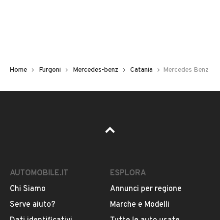
Chilometri
158.000
Carburante
Diesel
Home
Furgoni
Mercedes-benz
Catania
Mercedes Benz
Potenza
VEDI TUTTI
66 kW (89 CV)
Tipologia
VENDITORE
Altro
2G AUTO MR S.R.L.
Usato / Nuovo
AUTOMOBILE.IT
ESPLORA
Iscritto da 2 anni
Usato
Chi Siamo
Annunci per regione
Serve aiuto?
Marche e Modelli
VIA TORRISI, 34,, 95024, ACIREALE, Catania
Colore