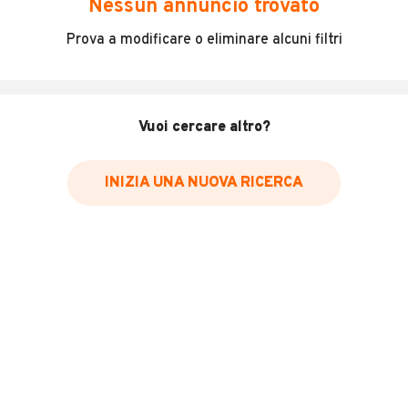
Nessun annuncio trovato
Perfetto in tutto km certificati in fattura 114 LONG CDI
Prova a modificare o eliminare alcuni filtri
euro 11000 più iva info
MOSTRA NUMERO
INFORMAZIONI VEICOLO
Vuoi cercare altro?
Marca
Mercedes-benz
INIZIA UNA NUOVA RICERCA
Immatricolazione
2019
Chilometri
171.000
Carburante