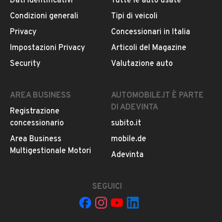
Dati identificativi
Tutte le auto usate
ogni chiamata ricevuta.
Altro
Condizioni generali
Tipi di veicoli
IVA deducibile
Privacy
Concessionari in Italia
CONTATTA IL VENDITORE
Impostazioni Privacy
Articoli del Magazine
Il veicolo è ancora disponibile?
Security
Valutazione auto
Il prezzo è trattabile?
Offrite finanziamenti?
AREA BUSINESS
AUTOMOBILE.IT È PARTE
Accettate permute?
DI ADEVINTA
Registrazione
È possibile vedere più foto?
concessionario
subito.it
Quali sono le condizioni della garanzia?
Area Business
mobile.de
Multigestionale Motori
Adevinta
SEGUICI