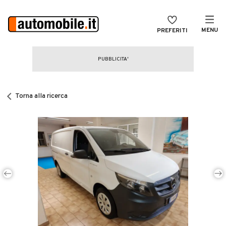
MENU
PREFERITI
CERCA
VENDI
Auto
MAGAZINE
Auto usate
Torna alla ricerca
ACCEDI
Auto Km 0
Auto Nuove
Noleggio a lungo termine
Auto d'epoca
Moto
Camper