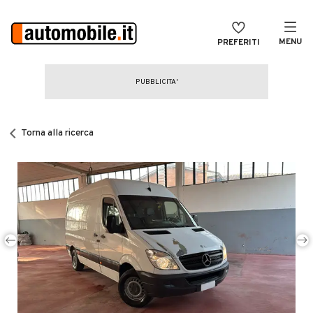
MENU
PREFERITI
CERCA
VENDI
Auto
MAGAZINE
Auto usate
Torna alla ricerca
ACCEDI
Auto Km 0
Auto Nuove
Noleggio a lungo termine
Auto d'epoca
Moto
Camper