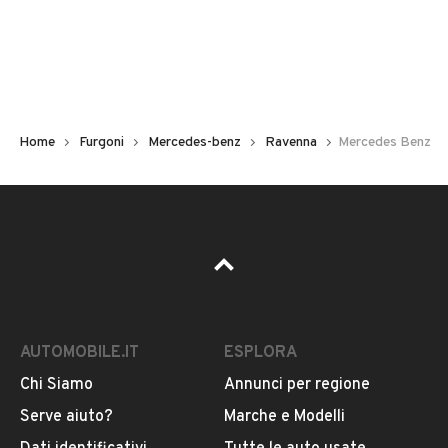
Immatricolazione
2008
Chilometri
360.000
Home
Furgoni
Mercedes-benz
Ravenna
Mercedes Benz
Carburante
Diesel
Tipologia
VEDI TUTTI
Altro
AUTOMOBILE.IT
ESPLORA
Usato / Nuovo
VENDITORE
Usato
Chi Siamo
Annunci per regione
Serve aiuto?
Marche e Modelli
KIMO AUTO RAVENNA
Colore