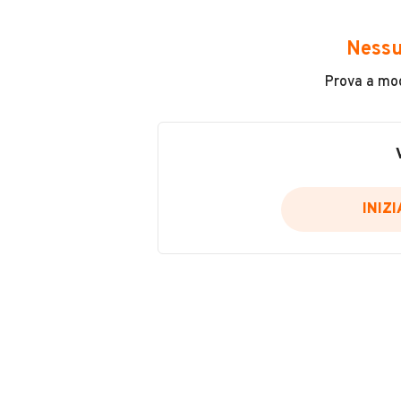
Avrai accesso a tutte le informazio
e sicuro, come:
Nessu
Incidenti in cui è stato coinvolto
Prova a modi
L'ultima lettura del contachilo
Data e luogo di immatricolazio
Data e luogo delle revisioni ef
Importazioni
INIZ
Inserisci il numero di targa per verif
Per saperne di più su CARFAX visit
VERIFIC