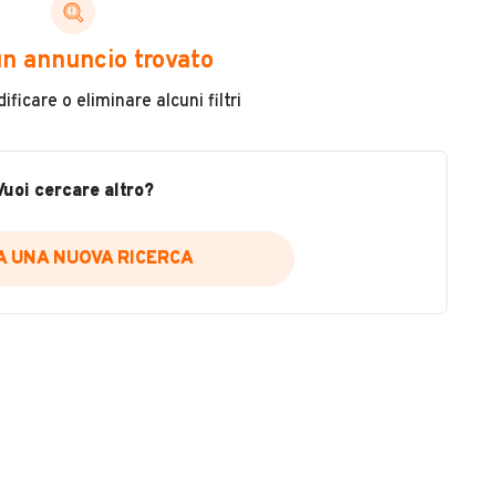
ni di cui necessiti per scegliere in modo trasparente
n annuncio trovato
 il veicolo
ficare o eliminare alcuni filtri
metri
ne
fettuate
Vuoi cercare altro?
IA UNA NUOVA RICERCA
icare la disponibilità del report.
a
il sito web
A DISPONIBILITÀ REPORT