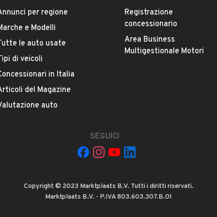
Annunci per regione
Registrazione
concessionario
Marche e Modelli
Area Business
Tutte le auto usate
ESTETICA E CONDIZIONI
ACCESSORI
Multigestionale Motori
Tipi di veicoli
Concessionari in Italia
Marca
OPEL
Articoli del Magazine
Valutazione auto
Versione
Astra 1.7 CDTI 110 CV ST Cosmo
SEGUICI
Immatricolazione
Giugno 2014
Copyright © 2023 Marktplaats B.V. Tutti i diritti riservati.
Cambio
Marktplaats B.V. - P.IVA 803.603.307.B.01
VEDI TUTTI
Cambio manuale