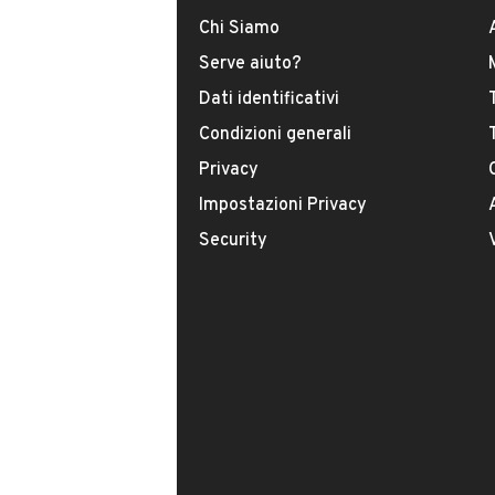
Tel:
MOSTRA NUMERO
Chi Siamo
INFORMAZIONI VEICOLO
Serve aiuto?
Dati identificativi
DATI BASE
CONSUMI
Condizioni generali
Privacy
Tipologia
USATO
Impostazioni Privacy
Security
Modello
Astra
Chilometri
110.000
Potenza
81 kW (110 CV)