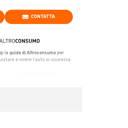
CONTATTA
gi la
guida di Altroconsumo
per
uistare e vivere l’auto in sicurezza
SCARICA GUIDA