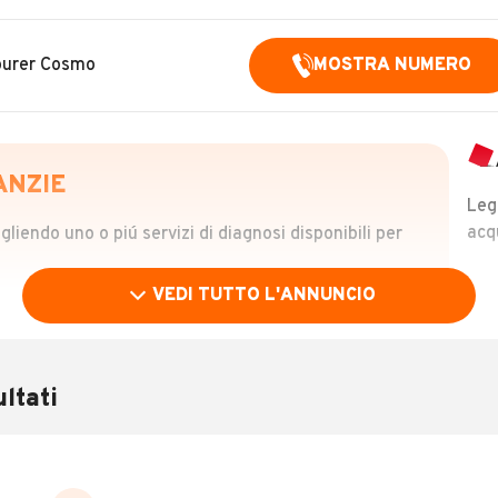
Tourer Cosmo
MOSTRA NUMERO
ANZIE
Leg
acq
iendo uno o piú servizi di diagnosi disponibili per
VEDI TUTTO L'ANNUNCIO
OLO
 €
ltati
verificare la storia del veicolo semplicemente