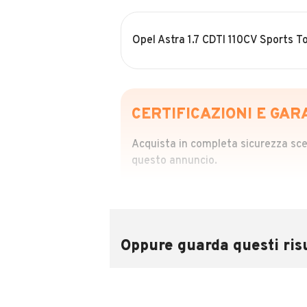
Opel Astra 1.7 CDTI 110CV Sports 
CERTIFICAZIONI E GAR
Acquista in completa sicurezza scegl
questo annuncio.
STORIA DEL VEIC
Richiedi da 39,99
Sponsorizzato
Oppure guarda questi risu
Attraverso il report CARFAX potrai 
utilizzando il numero di targa.