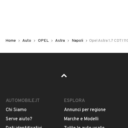
Non hai il numero di targa? Cercalo nelle foto del veicolo
o contatta
il venditore al telefono
o
via e-mail
per
riceverlo.
Home
Auto
OPEL
Astra
Napoli
Opel Astra 1.7 CDTI 1
AUTOMOBILE.IT
ESPLORA
Chi Siamo
Annunci per regione
Pubblicità
Serve aiuto?
Marche e Modelli