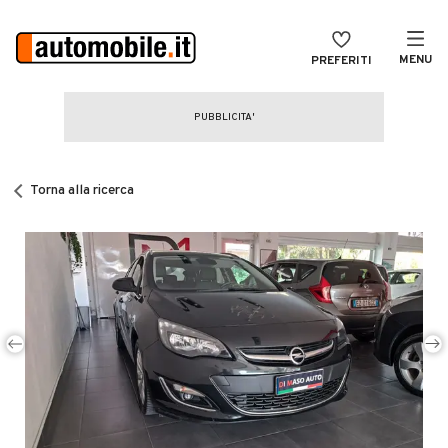
MENU
PREFERITI
CERCA
VENDI
Auto
MAGAZINE
Auto usate
Torna alla ricerca
ACCEDI
Auto Km 0
Auto Nuove
Noleggio a lungo termine
Auto d'epoca
Moto
Camper