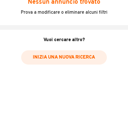
Nessun annuncio trovato
Incidenti in cui è stato coinvolto il veicolo
Prova a modificare o eliminare alcuni filtri
L'ultima lettura del contachilometri
Data e luogo di immatricolazione
Data e luogo delle revisioni effettuate
Vuoi cercare altro?
Importazioni
INIZIA UNA NUOVA RICERCA
Inserisci il numero di targa per verificare la disponibilità
del report.
Per saperne di più su CARFAX visita
il sito web
VERIFICA DISPONIBILITÀ REPORT