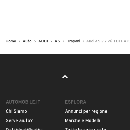
Non hai il numero di targa? Cercalo nelle foto del veicolo
o contatta
il venditore al telefono
o
via e-mail
per
riceverlo.
Home
Auto
AUDI
A5
Trapani
Audi A5 2.7 V6 TDI F.AP.
AUTOMOBILE.IT
ESPLORA
Chi Siamo
Annunci per regione
Pubblicità
Serve aiuto?
Marche e Modelli