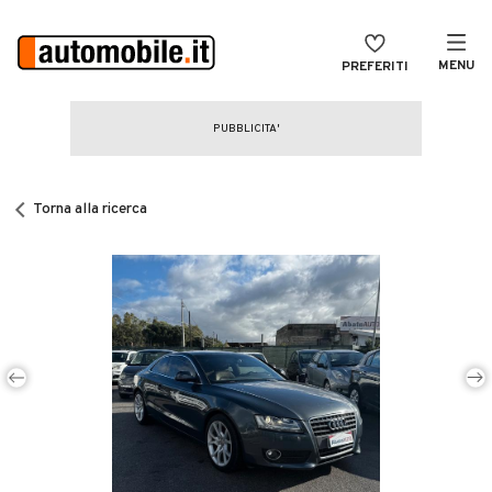
MENU
PREFERITI
CERCA
VENDI
Auto
MAGAZINE
Auto usate
Torna alla ricerca
ACCEDI
Auto Km 0
Auto Nuove
Noleggio a lungo termine
Auto d'epoca
Moto
Camper