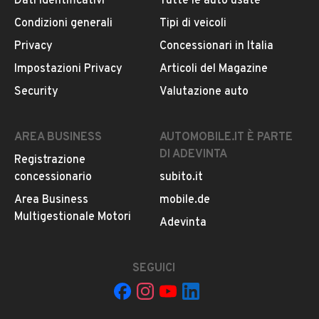
Dati identificativi
Tutte le auto usate
Condizioni generali
Tipi di veicoli
DESCRIZIONE
Privacy
Concessionari in Italia
- A5 2.7 V6 TDi -
Impostazioni Privacy
Articoli del Magazine
*
Security
Valutazione auto
*
*
Anno Immatricolazione: 2009
AREA BUSINESS
AUTOMOBILE.IT È PARTE
Cilindrata: 2.700
DI ADEVINTA
Registrazione
Chilometraggio: 190.000
concessionario
subito.it
Cambio: AUTOMATICO
Posti: 4
Area Business
mobile.de
*
Multigestionale Motori
LEGGI TUTTO
Adevinta
*
*
Prezzo €6.500
SEGUICI
INFORMAZIONI VEICOLO
Prezzo in promozione
Passaggio a carico del cliente.
DATI BASE
CONSUMI
ESTETICA E CONDIZ
*