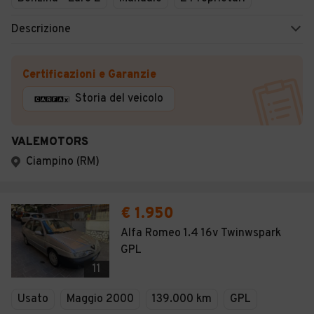
Descrizione
Certificazioni e Garanzie
Storia del veicolo
VALEMOTORS
Ciampino (RM)
€ 1.950
Alfa Romeo 1.4 16v Twinwspark
GPL
11
Usato
Maggio 2000
139.000 km
GPL