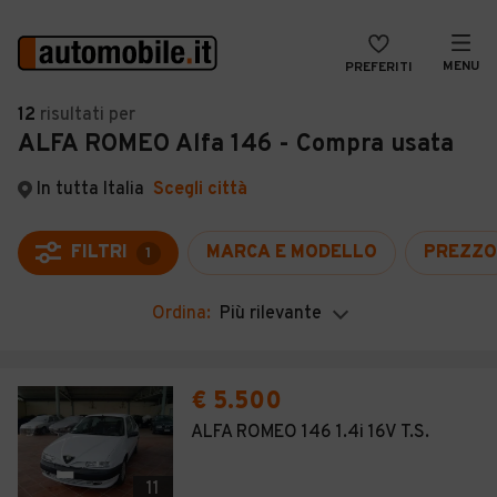
MENU
PREFERITI
CERCA
12
risultati
per
ALFA ROMEO Alfa 146 - Compra usata
VENDI
Auto
MAGAZINE
Auto usate
In tutta Italia
Scegli città
ACCEDI
Auto Km 0
FILTRI
MARCA E MODELLO
PREZZO
1
Auto Nuove
Ordina:
Più rilevante
Noleggio a lungo termine
Auto d'epoca
€ 5.500
Moto
ALFA ROMEO 146 1.4i 16V T.S.
Camper
11