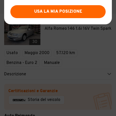
USA LA MIA POSIZIONE
€ 5.900
Alfa Romeo 146 1.6i 16V Twin Spark
30
Usato
Maggio 2000
57.120 km
Benzina - Euro 2
Manuale
Descrizione
Certificazioni e Garanzie
Storia del veicolo