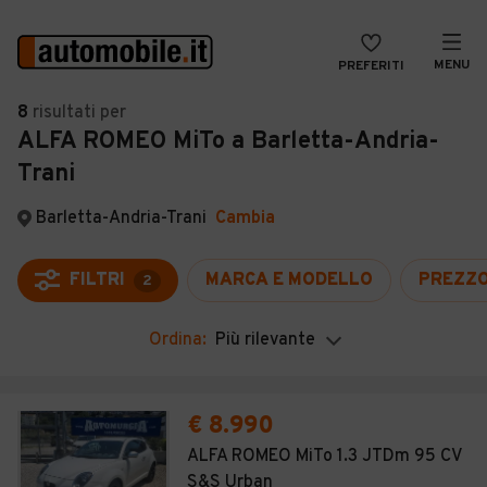
MENU
PREFERITI
CERCA
8
risultati
per
ALFA ROMEO MiTo a Barletta-Andria-
VENDI
Auto
Trani
MAGAZINE
Auto usate
Barletta-Andria-Trani
Cambia
ACCEDI
Auto Km 0
Auto Nuove
FILTRI
MARCA E MODELLO
PREZZ
2
Noleggio a lungo termine
Ordina:
Più rilevante
Auto d'epoca
Moto
€ 8.990
Camper
ALFA ROMEO MiTo 1.3 JTDm 95 CV
S&S Urban