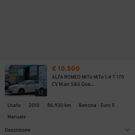
€ 10.500
ALFA ROMEO MiTo MiTo 1.4 T 170
CV M.air S&S Qua...
12
Usato
2010
86.930 km
Benzina - Euro 5
Manuale
Descrizione