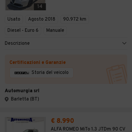
Veicoli Commerciali
14
Concessionari
Usato
Agosto 2018
90.972 km
Diesel - Euro 6
Manuale
Descrizione
Certificazioni e Garanzie
Storia del veicolo
Automurgia srl
Barletta (BT)
€ 8.990
ALFA ROMEO MiTo 1.3 JTDm 90 CV