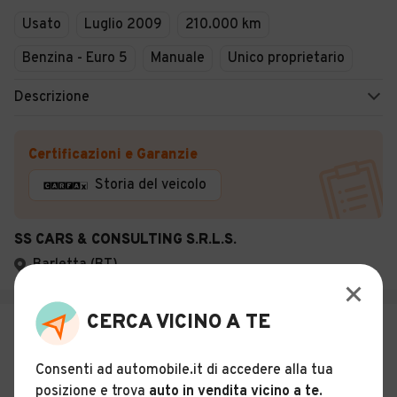
Usato
Luglio 2009
210.000 km
Benzina - Euro 5
Manuale
Unico proprietario
Descrizione
Certificazioni e Garanzie
Storia del veicolo
SS CARS & CONSULTING S.R.L.S.
Barletta (BT)
CERCA VICINO A TE
€ 4.500
Alfa Romeo MiTo 1.4 78 CV 8V S&S
Consenti ad automobile.it di accedere alla tua
Progression prov nord
posizione e trova
auto in vendita vicino a te
.